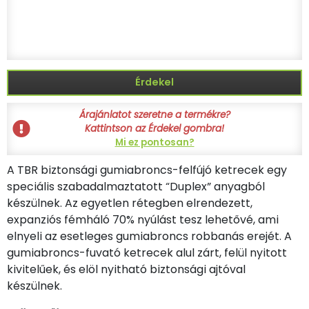
Érdekel
Árajánlatot szeretne a termékre?
Kattintson az Érdekel gombra!
Mi ez pontosan?
A TBR biztonsági gumiabroncs-felfújó ketrecek egy
speciális szabadalmaztatott “Duplex” anyagból
készülnek. Az egyetlen rétegben elrendezett,
expanziós fémháló 70% nyúlást tesz lehetővé, ami
elnyeli az esetleges gumiabroncs robbanás erejét. A
gumiabroncs-fuvató ketrecek alul zárt, felül nyitott
kivitelűek, és elöl nyitható biztonsági ajtóval
készülnek.