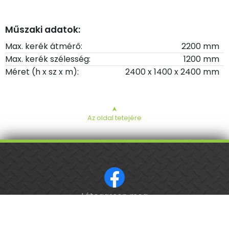
Műszaki adatok:
Max. kerék átmérő:
2200 mm
Max. kerék szélesség:
1200 mm
Méret (h x sz x m):
2400 x 1400 x 2400 mm
➤
Az oldal tetejére
ISO 9001 tanúsított cég.
Látogasson meg
minket a Facebookon!