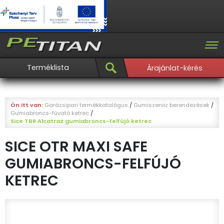
Terméklista
Árajánlat-kérés
Ön itt van:
Garázsipari termékkatalógus
/
Gumiszerviz berendezések
/
Gumiabroncs-fúvató ketrec
/
Sice TBR Alcatraz gumiabroncs-felfújó ketrec
SICE OTR MAXI SAFE
GUMIABRONCS-FELFÚJÓ
KETREC