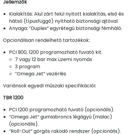
Jellemzők
Kialakítás: Alul zárt felül nyitott kialakítás, első és
hátsó (típusfüggő) nyitható biztonsági ajtóval.
Anyaga: “Duplex” egyrétegű biztonsági fémháló.
Opcionálisan rendelhető tartozékok:
PCI 900, 1200 programozható fuvató kit.
7 vagy 12 bar max üzemi nyomás
3 program
“Omega Jet” vezérlés
Variánsok egyedi műszaki specifikációi:
TBR 1200
PCI 1200 programozható fuvató (opcionális).
“Omega Jet” gumiabroncs légágyú (malac)
(opcionális).
“Roll-Out” görgős rakodó rendszer (opcionális).