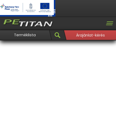
Terméklista
Árajánlat-kérés