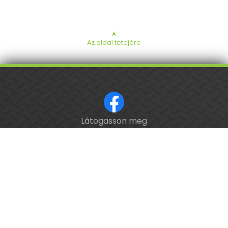
➤
Az oldal tetejére
Látogasson meg
ISO 9001 tanúsított cég.
minket a Facebookon!
Kalibrálás és
hitelesítés
országosan.