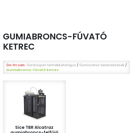
GUMIABRONCS-FÚVATÓ
KETREC
Ön itt van:
Garázsipari termékkatalógus
/
Gumiszerviz berendezések
/
Gumiabroncs-fúvató ketrec
Sice TBR Alcatraz
gumiabroncs-felfújó