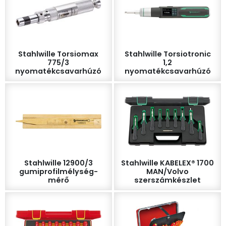
Stahlwille Torsiomax
Stahlwille Torsiotronic
775/3
1,2
nyomatékcsavarhúzó
nyomatékcsavarhúzó
Stahlwille 12900/3
Stahlwille KABELEX® 1700
gumiprofilmélység-
MAN/Volvo
mérő
szerszámkészlet