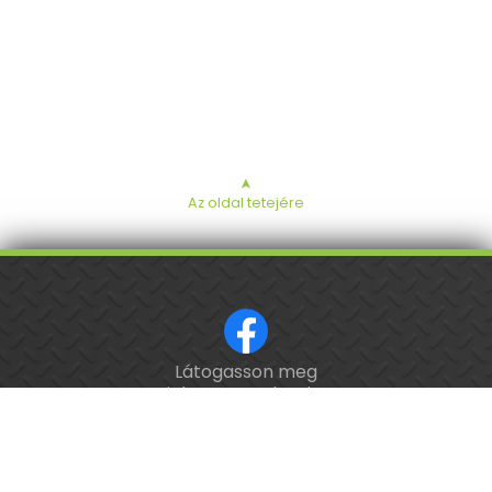
➤
Az oldal tetejére
Látogasson meg
ISO 9001 tanúsított cég.
minket a Facebookon!