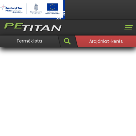
Terméklista
Árajánlat-kérés