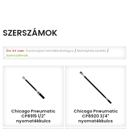
SZERSZÁMOK
Ön itt van:
Garázsipari termékkatalógus
/
Műhelyfelszerelés
/
Szerszámok
Chicago Pneumatic
Chicago Pneumatic
CP8915 1/2"
CP8920 3/4"
nyomatékkulcs
nyomatékkulcs