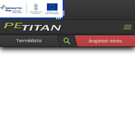
Terméklista
Árajánlat-kérés