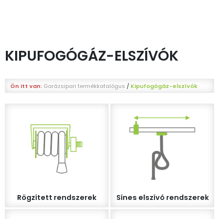
KIPUFOGÓGÁZ-ELSZÍVÓK
Ön itt van:
Garázsipari termékkatalógus
/
Kipufogógáz-elszívók
Rögzített rendszerek
Sínes elszívó rendszerek