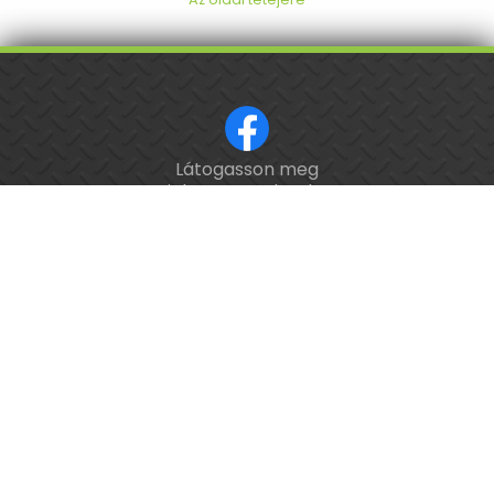
Látogasson meg
ISO 9001 tanúsított cég.
minket a Facebookon!
Kalibrálás és
hitelesítés
országosan.
Épület-
és
feladatautomatizálási