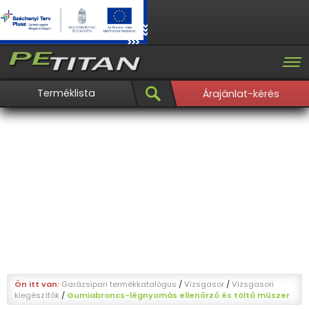
Terméklista
Árajánlat-kérés
Ön itt van:
Garázsipari termékkatalógus
/
Vizsgasor
/
Vizsgasori
kiegészítők
/
Gumiabroncs-légnyomás ellenőrző és töltő műszer