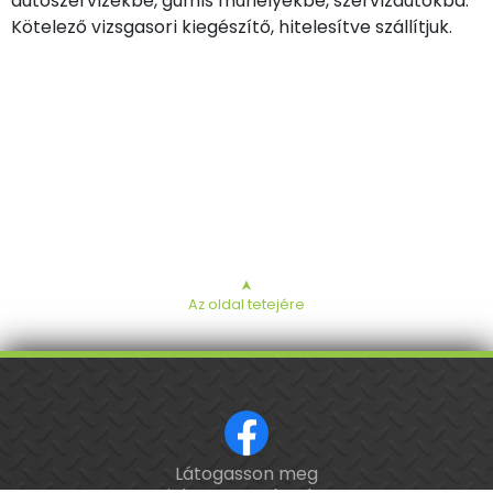
autószervizekbe, gumis műhelyekbe, szervizautókba.
Kötelező vizsgasori kiegészítő, hitelesítve szállítjuk.
➤
Az oldal tetejére
Látogasson meg
ISO 9001 tanúsított cég.