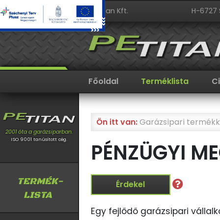
PeTitan Kft.
H-6727 
Főoldal
Terméklista
C
Ön itt van:
Garázsipari termékk
2001 óta a garázsiparban.
ISO 9001 tanúsított cég.
PÉNZÜGYI M
TERMÉK-
Érdekel
LISTA
Egy fejlődő garázsipari vállal