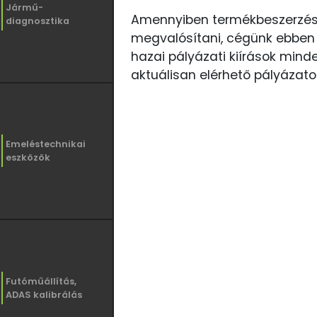
Jármű-
Amennyiben termékbeszerzését
diagnosztika
megvalósítani, cégünk ebben 
hazai pályázati kiírások min
aktuálisan elérhető pályázat
Emeléstechnikai
eszközök
Futóműállítás,
ADAS kalibrálás