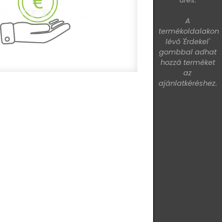
üres.
A
termékoldalakon
lévő 'Érdekel'
gombbal adhat
hozzá terméket
az
ajánlatkéréshez.