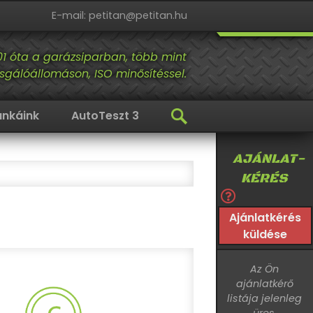
E-mail: petitan@petitan.hu
01 óta a garázsiparban, több mint
sgálóállomáson, ISO minősítéssel.
nkáink
AutoTeszt 3
AJÁNLAT-
KÉRÉS
Ajánlatkérés
küldése
Az Ön
ajánlatkérő
listája jelenleg