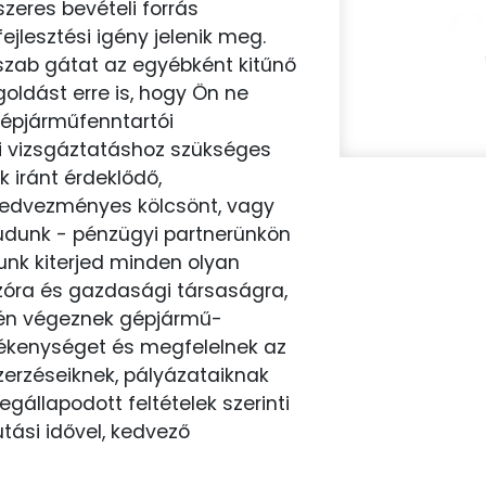
szeres bevételi forrás
jlesztési igény jelenik meg.
 szab gátat az egyébként kitűnő
oldást erre is, hogy Ön ne
gépjárműfenntartói
 vizsgáztatáshoz szükséges
 iránt érdeklődő,
kedvezményes kölcsönt, vagy
tudunk - pénzügyi partnerünkön
tunk kiterjed minden olyan
ozóra és gazdasági társaságra,
én végeznek gépjármű-
evékenységet és megfelelnek az
szerzéseiknek, pályázataiknak
gállapodott feltételek szerinti
utási idővel, kedvező