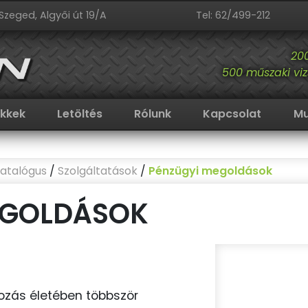
Szeged, Algyői út 19/A
Tel: 62/499-212
20
500 műszaki viz
ikkek
Letöltés
Rólunk
Kapcsolat
Mu
atalógus
/
Szolgáltatások
/
Pénzügyi megoldások
EGOLDÁSOK
kozás életében többször