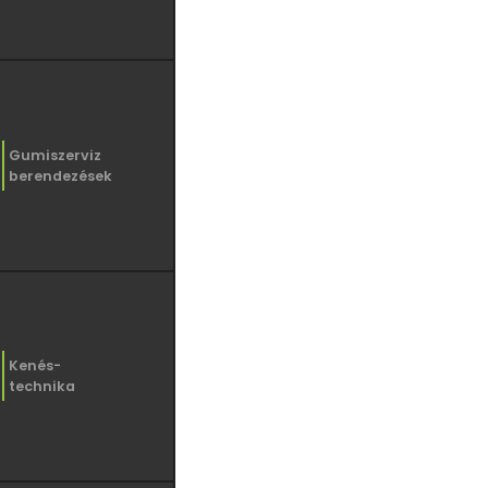
Gumiszerviz
berendezések
Kenés-
technika