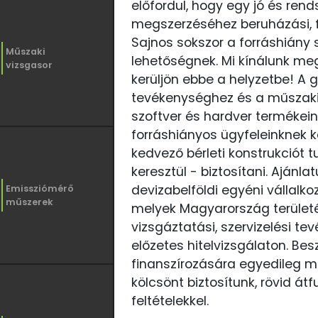
előfordul, hogy egy jó és rend
megszerzéséhez beruházási, fe
Sajnos sokszor a forráshiány
Műszaki
lehetőségnek. Mi kínálunk meg
vizsgasor
kerüljön ebbe a helyzetbe! A 
tevékenységhez és a műszaki
szoftver és hardver termékeink
forráshiányos ügyfeleinknek 
kedvező bérleti konstrukciót 
keresztül - biztosítani. Ajánla
devizabelföldi egyéni vállalk
Emissziómérő
műszerek
melyek Magyarország terület
vizsgáztatási, szervizelési t
előzetes hitelvizsgálaton. Be
finanszírozására egyedileg me
kölcsönt biztosítunk, rövid átf
feltételekkel.