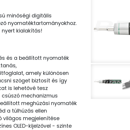
sú minőségi digitális
öző nyomatéktartományokhoz.
nyert kialakítás!
s és a beállított nyomaték
ttanás,
bitfoglalat, amely különösen
acsni szöget biztosít és így
t is lehetővé tesz
 a csúszó mechanizmus
eállított meghúzási nyomaték
éd a túlhúzás ellen
 világos megjelenítése
nes OLED-kijelzővel - szinte