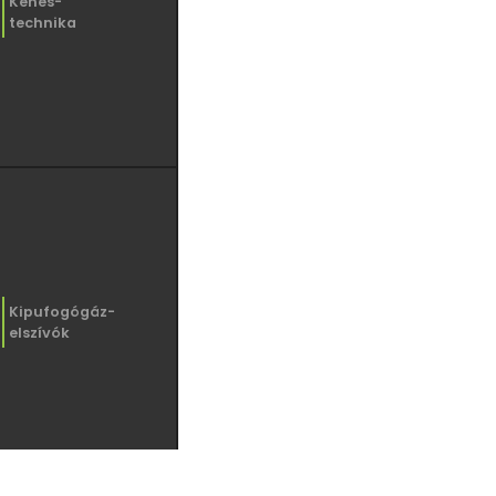
Kenés-
technika
Kipufogógáz-
elszívók