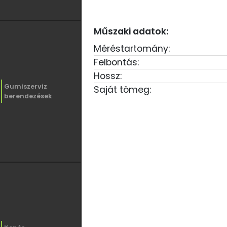
Műszaki adatok:
Méréstartomány:
Felbontás:
Hossz:
Gumiszerviz
Saját tömeg:
berendezések