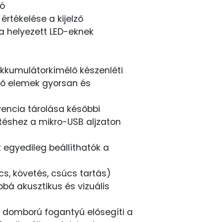
tó
értékelése a kijelző
a helyezett LED-eknek
akkumulátorkímélő készenléti
tő elemek gyorsan és
encia tárolása későbbi
téshez a mikro-USB aljzaton
 egyedileg beállíthatók a
, követés, csúcs tartás)
bbá akusztikus és vizuális
, domború fogantyú elősegíti a