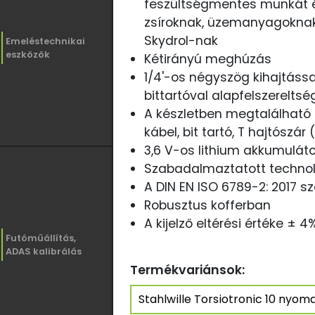
feszültségmentes munkát és
zsíroknak, üzemanyagoknak
Skydrol-nak
Emeléstechnikai
eszközök
Kétirányú meghúzás
1/4'-os négyszög kihajtássa
bittartóval alapfelszereltsé
A készletben megtalálható 
kábel, bit tartó, T hajtószár 
3,6 V-os lithium akkumuláto
Szabadalmaztatott techno
A DIN EN ISO 6789-2: 2017 sz
Robusztus kofferban
A kijelző eltérési értéke ± 4
Futóműállítás,
ADAS kalibrálás
Termékvariánsok: