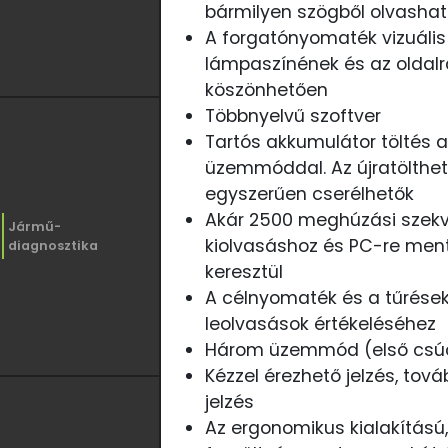
bármilyen szögből olvasha
A forgatónyomaték vizuális 
lámpaszínének és az oldalr
köszönhetően
Többnyelvű szoftver
Tartós akkumulátor töltés 
üzemmóddal. Az újratölthe
egyszerűen cserélhetők
Akár 2500 meghúzási szekv
Jármű-
kiolvasáshoz és PC-re men
diagnosztika
keresztül
A célnyomaték és a tűrések
leolvasások értékeléséhez
Három üzemmód (első csúcs
Kézzel érezhető jelzés, tová
jelzés
Az ergonomikus kialakítású