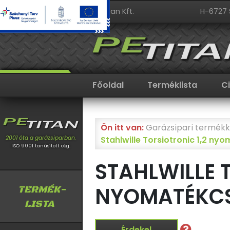
PeTitan Kft.
H-6727 
Főoldal
Terméklista
C
Ön itt van:
Garázsipari termékk
Stahlwille Torsiotronic 1,2 n
2001 óta a garázsiparban.
ISO 9001 tanúsított cég.
STAHLWILLE 
NYOMATÉKC
TERMÉK-
LISTA
Érdekel