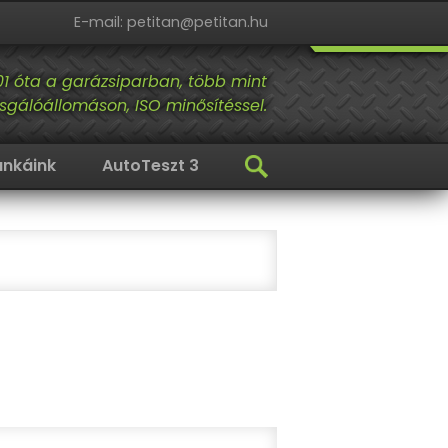
E-mail: petitan@petitan.hu
01 óta a garázsiparban, több mint
sgálóállomáson, ISO minősítéssel.
nkáink
AutoTeszt 3