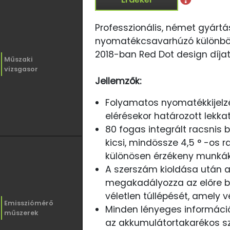
Professzionális, német gyártá
nyomatékcsavarhúzó különb
2018-ban Red Dot design díjat 
Műszaki
vizsgasor
Jellemzők:
Folyamatos nyomatékkijelzé
elérésekor határozott lekka
80 fogas integrált racsnis 
kicsi, mindössze 4,5 ° -os r
különösen érzékeny munkáka
A szerszám kioldása után
megakadályozza az előre b
véletlen túllépését, amely v
Emissziómérő
Minden lényeges információ
műszerek
az akkumulátortakarékos szí