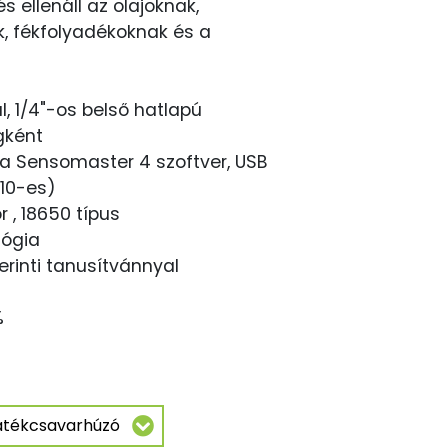
 ellenáll az olajoknak,
, fékfolyadékoknak és a
l, 1/4"-os belső hatlapú
gként
a Sensomaster 4 szoftver, USB
(10-es)
r , 18650 típus
lógia
erinti tanusítvánnyal
%