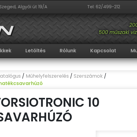
Szeged, Algyői út 19/A
Tel: 62/499-212
20
500 műszaki viz
ikkek
Letöltés
Rólunk
Kapcsolat
Mu
atalógus
/
Műhelyfelszerelés
/
Szerszámok
/
yomatékcsavarhúzó
TORSIOTRONIC 10
SAVARHÚZÓ