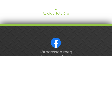
➤
Az oldal tetejére
Látogasson meg
ISO 9001 tanúsított cég.
minket a Facebookon!
Kalibrálás és
hitelesítés
országosan.