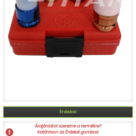
Érdekel
Árajánlatot szeretne a termékre?
Kattintson az Érdekel gombra!