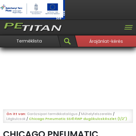
Terméklista
Árajánlat-kérés
Ön itt van:
Garázsipari termékkatalógus
/
Műhelyfelszerelés
/
Légkulcsok
/
Chicago Pneumatic SS414WP dugókulcskészlet (1/2")
CHICAGO PNEUMATIC