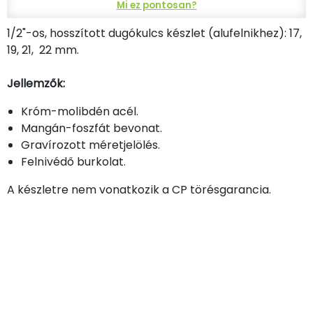
Mi ez pontosan?
1/2"-os, hosszított dugókulcs készlet (alufelnikhez): 17,
19, 21, 22 mm.
Jellemzők:
Króm-molibdén acél.
Mangán-foszfát bevonat.
Gravírozott méretjelölés.
Felnivédő burkolat.
A készletre nem vonatkozik a CP törésgarancia.