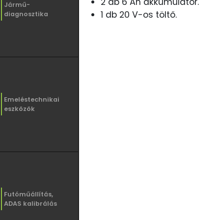
2 db 6 Ah akkumulátor.
Jármű-
1 db 20 V-os töltő.
diagnosztika
Emeléstechnikai
eszközök
Futóműállítás,
ADAS kalibrálás