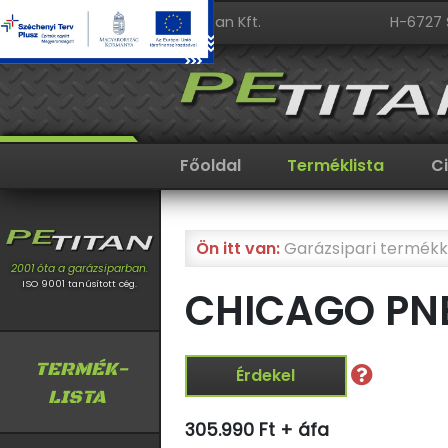
PeTitan Kft.
H-6727 
Főoldal
Terméklista
C
Ön itt van:
Garázsipari termékk
2001 óta a garázsiparban.
ISO 9001 tanúsított cég.
CHICAGO PNE
TERMÉK-
Érdekel
LISTA
305.990 Ft + áfa