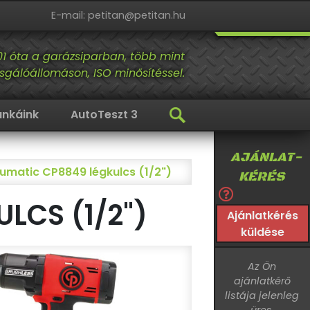
E-mail: petitan@petitan.hu
01 óta a garázsiparban, több mint
sgálóállomáson, ISO minősítéssel.
nkáink
AutoTeszt 3
AJÁNLAT-
umatic CP8849 légkulcs (1/2")
KÉRÉS
LCS (1/2")
Ajánlatkérés
küldése
Az Ön
ajánlatkérő
listája jelenleg