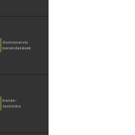
Gumiszerviz
berendezések
Kenés-
technika