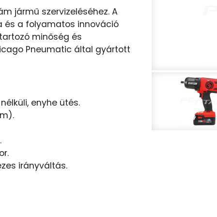
ám jármű szervizeléséhez. A
a és a folyamatos innováció
tartozó minőség és
icago Pneumatic által gyártott
élküli, enyhe ütés.
m).
.
or.
zes irányváltás.