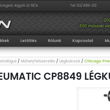
Szeged, Algyői út 19/A
Tel: 62/499-212
20
500 műszaki viz
ikkek
Letöltés
Rólunk
Kapcsolat
Mu
atalógus
/
Műhelyfelszerelés
/
Légkulcsok
/
Chicago Pne
UMATIC CP8849 LÉGKU