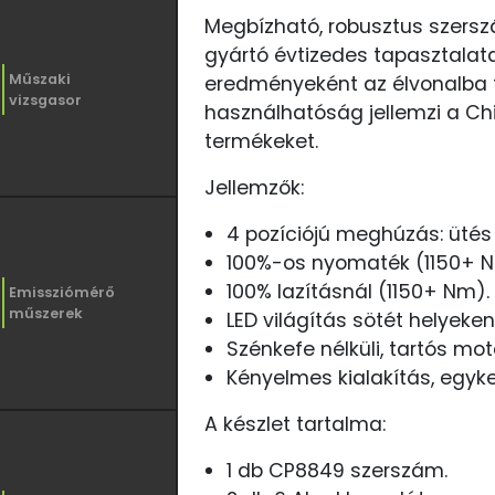
Megbízható, robusztus szersz
gyártó évtizedes tapasztalat
Műszaki
eredményeként az élvonalba 
vizsgasor
használhatóság jellemzi a Ch
termékeket.
Jellemzők:
4 pozíciójú meghúzás: ütés n
100%-os nyomaték (1150+ N
100% lazításnál (1150+ Nm).
Emissziómérő
műszerek
LED világítás sötét helyeken
Szénkefe nélküli, tartós mot
Kényelmes kialakítás, egyke
A készlet tartalma:
1 db CP8849 szerszám.