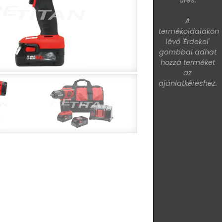
üres.
A
termékoldalakon
lévő 'Érdekel'
gombbal adhat
hozzá terméket
az
ajánlatkéréshez.