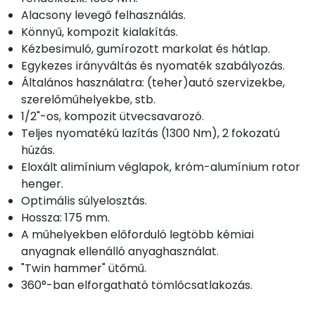
Alacsony levegő felhasználás.
Könnyű, kompozit kialakítás.
Kézbesimuló, gumírozott markolat és hátlap.
Egykezes irányváltás és nyomaték szabályozás.
Általános használatra: (teher)autó szervizekbe,
szerelőműhelyekbe, stb.
1/2"-os, kompozit ütvecsavarozó.
Teljes nyomatékú lazítás (1300 Nm), 2 fokozatú
húzás.
Eloxált alimínium véglapok, króm-alumínium rotor
henger.
Optimális súlyelosztás.
Hossza: 175 mm.
A műhelyekben előforduló legtöbb kémiai
anyagnak ellenálló anyaghasználat.
"Twin hammer" ütőmű.
360°-ban elforgatható tömlőcsatlakozás.