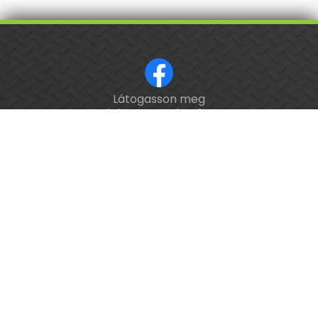
Látogasson meg
ISO 9001 tanúsított cég.
minket a Facebookon!
Kalibrálás és
hitelesítés
országosan.
Épület-
és
feladatautomatizálási
webáruház