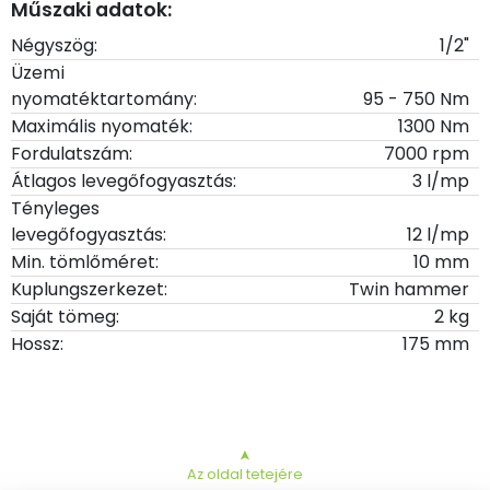
Műszaki adatok:
Négyszög:
1/2"
Üzemi
nyomatéktartomány:
95 - 750 Nm
Maximális nyomaték:
1300 Nm
Fordulatszám:
7000 rpm
Átlagos levegőfogyasztás:
3 l/mp
Tényleges
levegőfogyasztás:
12 l/mp
Min. tömlőméret:
10 mm
Kuplungszerkezet:
Twin hammer
Saját tömeg:
2 kg
Hossz:
175 mm
➤
Az oldal tetejére