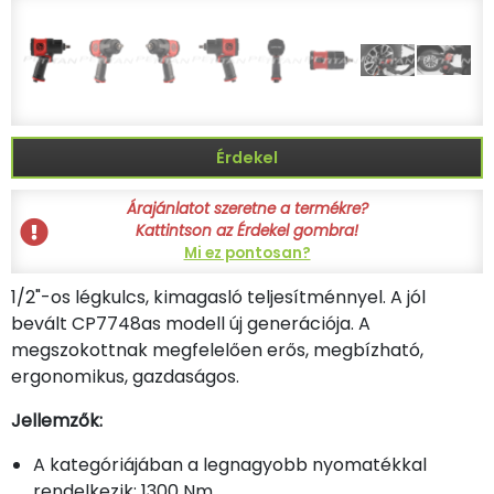
Érdekel
Árajánlatot szeretne a termékre?
Kattintson az Érdekel gombra!
Mi ez pontosan?
1/2"-os légkulcs, kimagasló teljesítménnyel. A jól
bevált CP7748as modell új generációja. A
megszokottnak megfelelően erős, megbízható,
ergonomikus, gazdaságos.
Jellemzők:
A kategóriájában a legnagyobb nyomatékkal
rendelkezik: 1300 Nm.