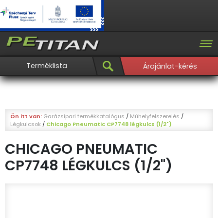
Terméklista
Árajánlat-kérés
Ön itt van:
Garázsipari termékkatalógus
/
Műhelyfelszerelés
/
Légkulcsok
/
Chicago Pneumatic CP7748 légkulcs (1/2")
CHICAGO PNEUMATIC
CP7748 LÉGKULCS (1/2")