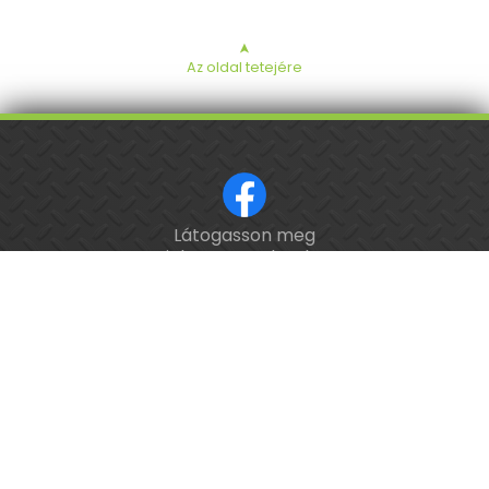
➤
Az oldal tetejére
Látogasson meg
ISO 9001 tanúsított cég.
minket a Facebookon!
Kalibrálás és
hitelesítés
országosan.