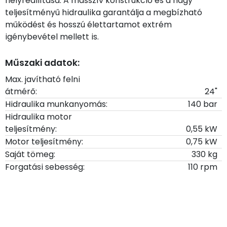
helyreállítása. A masszív konstrukció és a nagy
teljesítményű hidraulika garantálja a megbízható
működést és hosszú élettartamot extrém
igénybevétel mellett is.
Műszaki adatok:
Max. javítható felni
átmérő:
24"
Hidraulika munkanyomás:
140 bar
Hidraulika motor
teljesítmény:
0,55 kW
Motor teljesítmény:
0,75 kW
Saját tömeg:
330 kg
Forgatási sebesség:
110 rpm