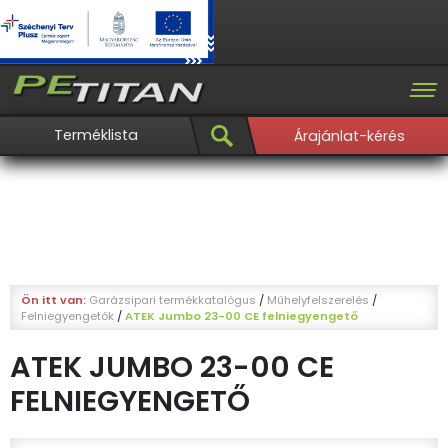
Terméklista
Árajánlat-kérés
Ön itt van:
Garázsipari termékkatalógus
/
Műhelyfelszerelés
/
Felniegyengetők
/
ATEK Jumbo 23-00 CE felniegyengető
ATEK JUMBO 23-00 CE
FELNIEGYENGETŐ