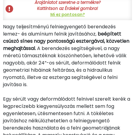
Árajánlatot szeretne a termékre?
Kattintson az Érdekel gombra!
Mi ez pontosan?
Nagy teljesítményű felniegyengető berendezés
lemez- és alumínium felnik javításához,
beépített
csúszó sínes nagy pontosságú esztergával, közvetlen
meghajtással.
A berendezés segítségével, a nagy
méretű támasztéknak köszönhetően, lehetővé válik
nagyobb, akár 24”-os sérült, deformálódott felnik
geometriai hibáinak feltárása, és a hidraulikus
nyomató, illetve az eszterga segítségével a felni
javítása is.
Egy sérült vagy deformálódott felnivel szerelt kerék a
legprecízebb kiegyensúlyozás mellett sem fog
egyenletesen, ütésmentesen futni. A tökéletes
javításhoz nélkülözhetetlen a felniegyengető
berendezés használata és a felni geometriájának