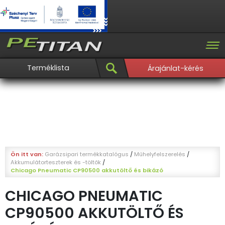
Terméklista
Árajánlat-kérés
Ön itt van:
Garázsipari termékkatalógus
/
Műhelyfelszerelés
/
Akkumulátorteszterek és -töltők
/
Chicago Pneumatic CP90500 akkutöltő és bikázó
CHICAGO PNEUMATIC
CP90500 AKKUTÖLTŐ ÉS