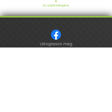
➤
Az oldal tetejére
Látogasson meg
ISO 9001 tanúsított cég.
minket a Facebookon!
Kalibrálás és
hitelesítés
országosan.
Épület-
és