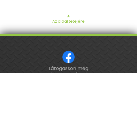
➤
Az oldal tetejére
Látogasson meg
ISO 9001 tanúsított cég.
minket a Facebookon!
Kalibrálás és
hitelesítés
országosan.