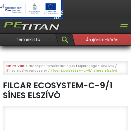
Terméklista
Árajánlat-kérés
Ön itt van:
Garázsipari termékkatalógus
/
Kipufogógáz-elszívók
/
Sínes elszívó rendszerek
/
Filcar ECOSYSTEM-C-9/1 sínes elszívó
FILCAR ECOSYSTEM-C-9/1
SÍNES ELSZÍVÓ