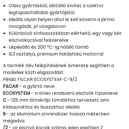
Olasz gyártásból, időtálló kivitel, a szektor
legtapasztaltabb gyártójától
Ideális olyan helyen ahol le kell követni a jármű
mozgását, pl vizsgasoron
Különböző sínhosszokkban elérhető, egy vagy két
elszívókocsival felszerelve
Lépésálló és 200 °C-ig hőálló tömlő
IE3 osztályú, prémium hatásfokú motorral
A termék név felépítésének ismerete segítheti a
modellek közti eligazodást.
Példa: FILCAR ECOSYSTEM-C-9/2
FILCAR
- a gyártó neve
ECOSYSTEM
- a sínes rendszerű elszívók típusneve
C
- 125 mm átmérőjű tömlőkhöz tervezett, ami
kisbuszokhoz és buszokhoz ideális
9
- az aluminium sínrendszer hossza méterben
megadva
/2
- az elszívó kocsik száma, jelen esetben 2