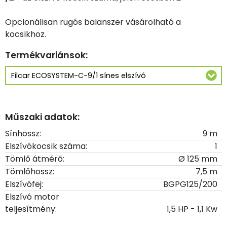
Opcionálisan rugós balanszer vásárolható a
kocsikhoz.
Termékvariánsok:
Műszaki adatok:
Sínhossz:
9 m
Elszívókocsik száma:
1
Tömlő átmérő:
Ø 125 mm
Tömlőhossz:
7,5 m
Elszívófej:
BGPG125/200
Elszívó motor
teljesítmény:
1,5 HP - 1,1 Kw