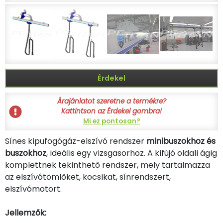
Érdekel
Árajánlatot szeretne a termékre?
Kattintson az Érdekel gombra!
Mi ez pontosan?
Sínes kipufogógáz-elszívó rendszer
minibuszokhoz és
buszokhoz
, ideális egy vizsgasorhoz. A kifújó oldali ágig
komplettnek tekinthető rendszer, mely tartalmazza
az elszívótömlőket, kocsikat, sínrendszert,
elszívómotort.
Jellemzők: