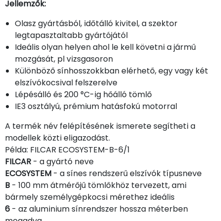
Jellemzők:
Olasz gyártásból, időtálló kivitel, a szektor
legtapasztaltabb gyártójától
Ideális olyan helyen ahol le kell követni a jármű
mozgását, pl vizsgasoron
Különböző sínhosszokkban elérhető, egy vagy két
elszívókocsival felszerelve
Lépésálló és 200 °C-ig hőálló tömlő
IE3 osztályú, prémium hatásfokú motorral
A termék név felépítésének ismerete segítheti a
modellek közti eligazodást.
Példa: FILCAR ECOSYSTEM-B-6/1
FILCAR
- a gyártó neve
ECOSYSTEM
- a sínes rendszerű elszívók típusneve
B
- 100 mm átmérőjű tömlőkhöz tervezett, ami
bármely személygépkocsi mérethez ideális
6
- az aluminium sínrendszer hossza méterben
megadva