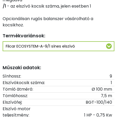
/1
- az elszívó kocsik száma, jelen esetben 1
Opcionálisan rugós balanszer vásárolható a
kocsikhoz.
Termékvariánsok:
Műszaki adatok:
Sínhossz:
9
Elszívókocsik száma:
1
Tömlő átmérő:
Ø 100 mm
Tömlőhossz:
7,5 m
Elszívófej:
BGT-100/140
Elszívó motor
teljesítmény:
1 HP - 0,75 Kw