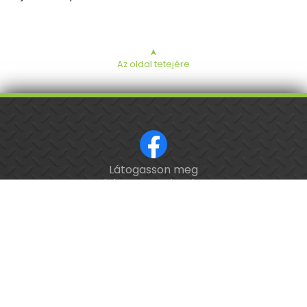
➤
Az oldal tetejére
Látogasson meg
ISO 9001 tanúsított cég.
minket a Facebookon!
Kalibrálás és
hitelesítés
országosan.