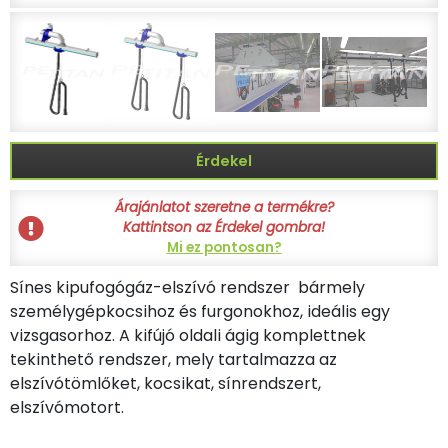
Érdekel
Árajánlatot szeretne a termékre?
Kattintson az Érdekel gombra!
Mi ez pontosan?
Sínes kipufogógáz-elszívó rendszer bármely
személygépkocsihoz és furgonokhoz, ideális egy
vizsgasorhoz. A kifújó oldali ágig komplettnek
tekinthető rendszer, mely tartalmazza az
elszívótömlőket, kocsikat, sínrendszert,
elszívómotort.