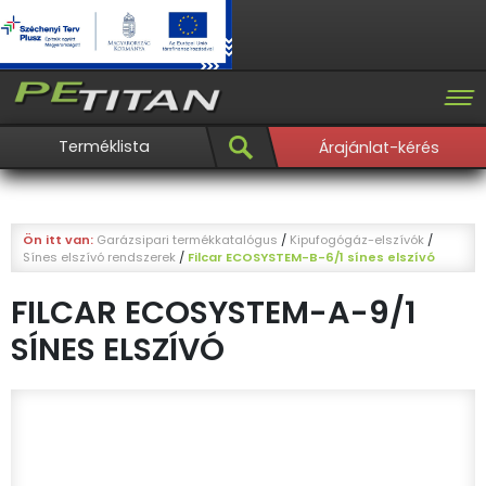
Terméklista
Árajánlat-kérés
Ön itt van:
Garázsipari termékkatalógus
/
Kipufogógáz-elszívók
/
Sínes elszívó rendszerek
/
Filcar ECOSYSTEM-B-6/1 sínes elszívó
FILCAR ECOSYSTEM-A-9/1
SÍNES ELSZÍVÓ