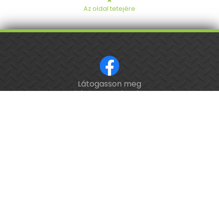
➤
Az oldal tetejére
Látogasson meg
ISO 9001 tanúsított cég.
minket a Facebookon!
Kalibrálás és
hitelesítés
országosan.
Épület-
és
feladatautomatizálási