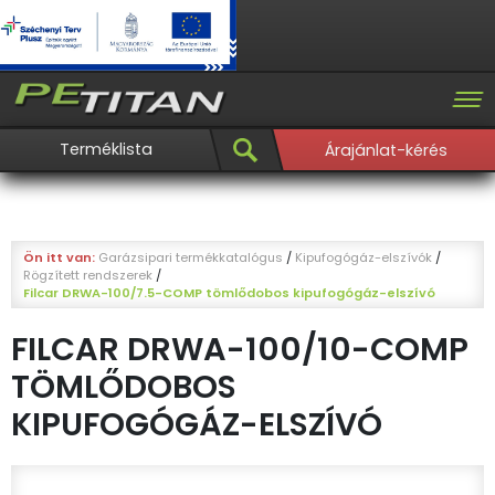
Terméklista
Árajánlat-kérés
Ön itt van:
Garázsipari termékkatalógus
/
Kipufogógáz-elszívók
/
Rögzített rendszerek
/
Filcar DRWA-100/7.5-COMP tömlődobos kipufogógáz-elszívó
FILCAR DRWA-100/10-COMP
TÖMLŐDOBOS
KIPUFOGÓGÁZ-ELSZÍVÓ