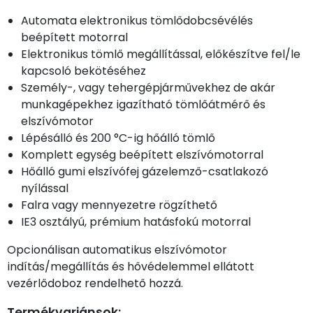
Automata elektronikus tömlődobcsévélés
beépített motorral
Elektronikus tömlő megállítással, előkészítve fel/le
kapcsoló bekötéséhez
Személy-, vagy tehergépjárművekhez de akár
munkagépekhez igazítható tömlőátmérő és
elszívómotor
Lépésálló és 200 °C-ig hőálló tömlő
Komplett egység beépített elszívómotorral
Hőálló gumi elszívófej gázelemző-csatlakozó
nyílással
Falra vagy mennyezetre rögzíthető
IE3 osztályú, prémium hatásfokú motorral
Opcionálisan automatikus elszívómotor
indítás/megállítás és hővédelemmel ellátott
vezérlődoboz rendelhető hozzá.
Termékvariánsok: