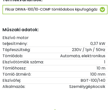
Műszaki adatok:
Elszívó motor
teljesítmény:
0,37 kW
Tápfeszültség:
230V / 1ph / 50Hz
Tömlődob:
Automata, elektronikus
Elszívótömlők száma:
1
Tömlőhossz:
10 m
Tömlő átmérő:
100 mm
Elszívófej:
BGT-100/140
Alkalmazás:
Személygépkocsik