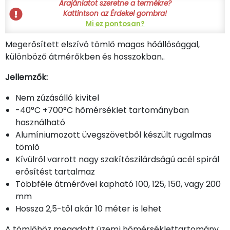
Árajánlatot szeretne a termékre?
Kattintson az Érdekel gombra!
Mi ez pontosan?
Megerősített elszívó tömlő magas hőállósággal,
különböző átmérőkben és hosszokban..
Jellemzők:
Nem zúzásálló kivitel
-40°C +700°C hőmérséklet tartományban
használható
Alumíniumozott üvegszövetből készült rugalmas
tömlő
Kívülről varrott nagy szakítószilárdságú acél spirál
erősítést tartalmaz
Többféle átmérővel kapható 100, 125, 150, vagy 200
mm
Hossza 2,5-től akár 10 méter is lehet
A tömlőhöz megadott üzemi hőmérséklettartomány