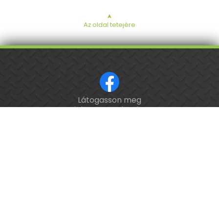
➤
Az oldal tetejére
Látogasson meg
ISO 9001 tanúsított cég.
minket a Facebookon!
Kalibrálás és
hitelesítés
országosan.