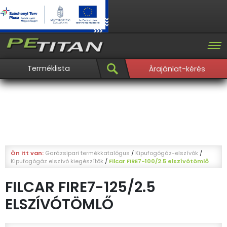
Terméklista
Árajánlat-kérés
Ön itt van:
Garázsipari termékkatalógus
/
Kipufogógáz-elszívók
/
Kipufogógáz elszívó kiegészítők
/
Filcar FIRE7-100/2.5 elszívótömlő
FILCAR FIRE7-125/2.5
ELSZÍVÓTÖMLŐ