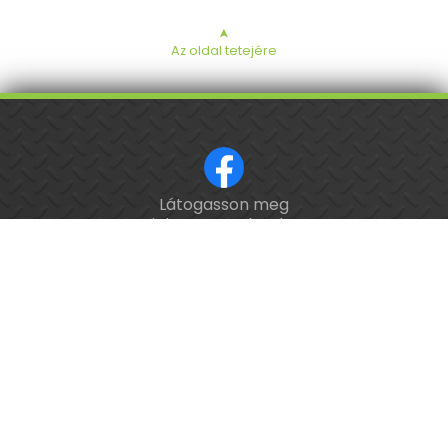
➤
Az oldal tetejére
Látogasson meg
ISO 9001 tanúsított cég.
minket a Facebookon!
Kalibrálás és
hitelesítés
országosan.