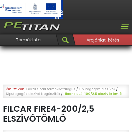
Terméklista
Árajánlat-kérés
Ön itt van:
Garázsipari termékkatalógus
/
Kipufogógáz-elszívók
/
Kipufogógáz elszívó kiegészítők
/
Filcar FIRE4-100/2.5 elszívótömlő
FILCAR FIRE4-200/2,5
ELSZÍVÓTÖMLŐ