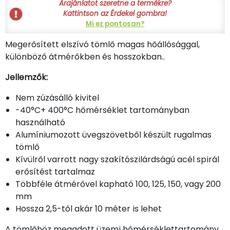
Árajánlatot szeretne a termékre?
Kattintson az Érdekel gombra!
Mi ez pontosan?
Megerősített elszívó tömlő magas hőállósággal,
különböző átmérőkben és hosszokban..
Jellemzők:
Nem zúzásálló kivitel
-40°C+ 400°C hőmérséklet tartományban
használható
Alumíniumozott üvegszövetből készült rugalmas
tömlő
Kívülről varrott nagy szakítószilárdságú acél spirál
erősítést tartalmaz
Többféle átmérővel kapható 100, 125, 150, vagy 200
mm
Hossza 2,5-től akár 10 méter is lehet
A tömlőhöz megadott üzemi hőmérséklettartomány