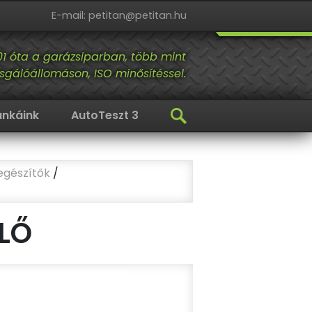
E-mail: petitan@petitan.hu
01 óta a garázsiparban, több mint
sgálóállomáson, ISO minősítéssel.
nkáink
AutoTeszt 3
egészítők
/
LŐ