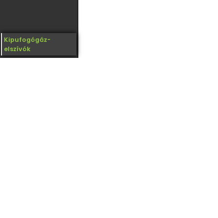
Kipufogógáz-
elszívók