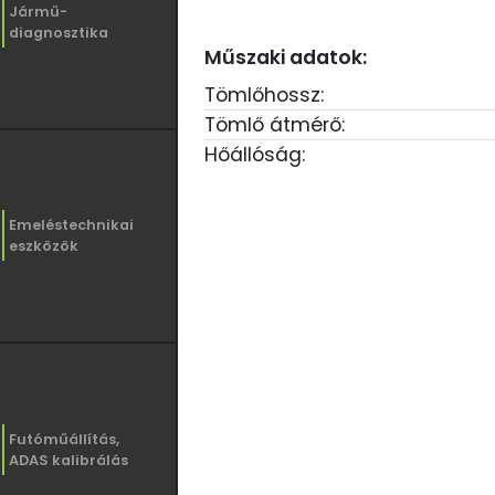
Jármű-
diagnosztika
Műszaki adatok:
Tömlőhossz:
Tömlő átmérő:
Hőállóság:
Emeléstechnikai
eszközök
Futóműállítás,
ADAS kalibrálás