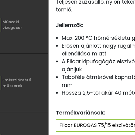
Teljesen zúzásálló, nylon teke
tömlő.
Műszaki
Jellemzők:
vizsgasor
Max. 200 °C hőmérsékletű g
Erősen ajánlott nagy ruga
ellenállása miatt
A Filcar kipufogógáz elszívói
ajánljuk
Többféle átmérővel kapható 7
Emissziómérő
mm
műszerek
Hossza 2,5-től akár 40 méte
Termékvariánsok: