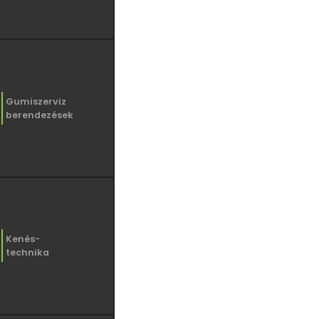
Gumiszerviz
berendezések
Kenés-
technika