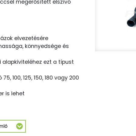
rccsel megerősített elszívó
ázok elvezetésére
lmassága, könnyedsége és
 alapkiviteléhez ezt a típust
5, 100, 125, 150, 180 vagy 200
r is lehet