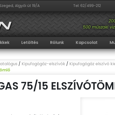
Szeged, Algyői út 19/A
Tel: 62/499-212
20
500 műszaki viz
ikkek
Letöltés
Rólunk
Kapcsolat
Mu
atalógus
/
Kipufogógáz-elszívók
/
Kipufogógáz elszívó ki
tömlő
GAS 75/15 ELSZÍVÓTÖM