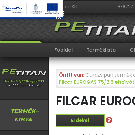
PeTitan Kft.
H-6727 
Főoldal
Terméklista
C
Ön itt van:
Garázsipari termékk
Filcar EUROGAS 75/2,5 elszívó
2001 óta a garázsiparban.
ISO 9001 tanúsított cég.
FILCAR EURO
TERMÉK-
LISTA
Érdekel