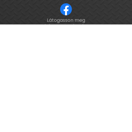
Látogasson meg
ISO 9001 tanúsított cég.
minket a Facebookon!
Kalibrálás és
hitelesítés
országosan.
Épület-
és
feladatautomatizálási
webáruház