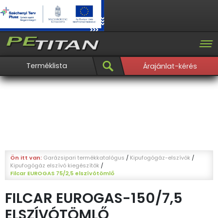
Terméklista
Árajánlat-kérés
Ön itt van:
Garázsipari termékkatalógus
/
Kipufogógáz-elszívók
/
Kipufogógáz elszívó kiegészítők
/
Filcar EUROGAS 75/2,5 elszívótömlő
FILCAR EUROGAS-150/7,5
ELSZÍVÓTÖMLŐ