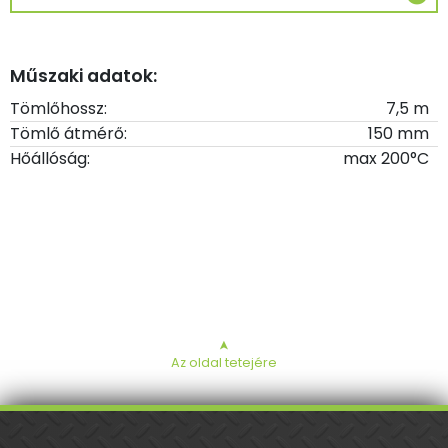
Műszaki adatok:
Tömlőhossz:
7,5 m
Tömlő átmérő:
150 mm
Hőállóság:
max 200°C
➤
Az oldal tetejére