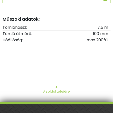
Műszaki adatok:
Tömlőhossz:
7,5 m
Tömlő átmérő:
100 mm
Hőállóság:
max 200°C
➤
Az oldal tetejére