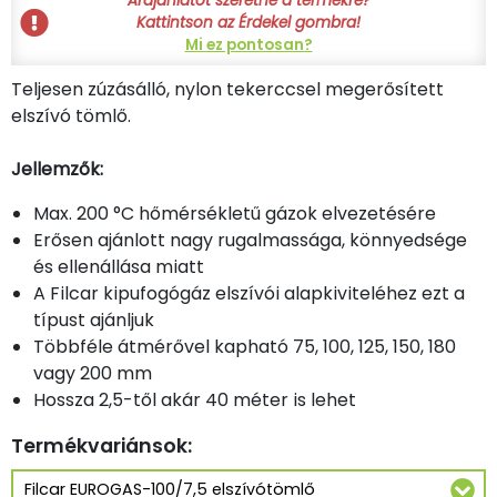
Árajánlatot szeretne a termékre?
Kattintson az Érdekel gombra!
Mi ez pontosan?
Teljesen zúzásálló, nylon tekerccsel megerősített
elszívó tömlő.
Jellemzők:
Max. 200 °C hőmérsékletű gázok elvezetésére
Erősen ajánlott nagy rugalmassága, könnyedsége
és ellenállása miatt
A Filcar kipufogógáz elszívói alapkiviteléhez ezt a
típust ajánljuk
Többféle átmérővel kapható 75, 100, 125, 150, 180
vagy 200 mm
Hossza 2,5-től akár 40 méter is lehet
Termékvariánsok: