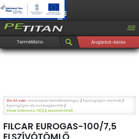
Terméklista
Árajánlat-kérés
Ön itt van:
Garázsipari termékkatalógus
/
Kipufogógáz-elszívók
/
Kipufogógáz elszívó kiegészítők
/
Filcar EUROGAS 75/2,5 elszívótömlő
FILCAR EUROGAS-100/7,5
ELSZÍVÓTÖMLŐ