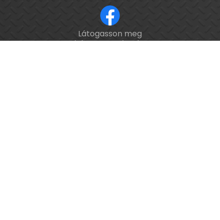
Látogasson meg
ISO 9001 tanúsított cég.
minket a Facebookon!
Kalibrálás és
hitelesítés
országosan.
Épület-
és
feladatautomatizálási
webáruház