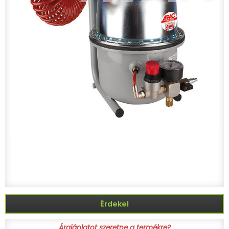
Érdekel
Árajánlatot szeretne a termékre?