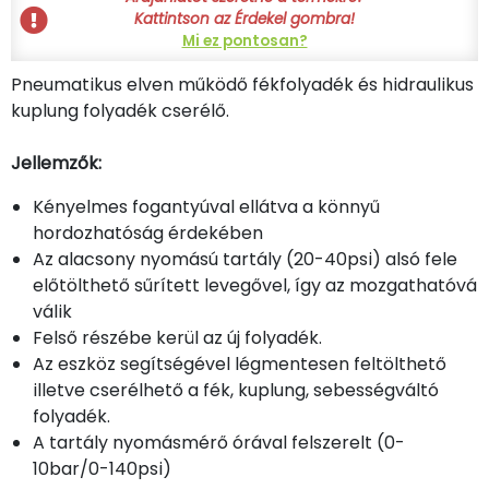
Kattintson az Érdekel gombra!
Mi ez pontosan?
Pneumatikus elven működő fékfolyadék és hidraulikus
kuplung folyadék cserélő.
Jellemzők:
Kényelmes fogantyúval ellátva a könnyű
hordozhatóság érdekében
Az alacsony nyomású tartály (20-40psi) alsó fele
előtölthető sűrített levegővel, így az mozgathatóvá
válik
Felső részébe kerül az új folyadék.
Az eszköz segítségével légmentesen feltölthető
illetve cserélhető a fék, kuplung, sebességváltó
folyadék.
A tartály nyomásmérő órával felszerelt (0-
10bar/0-140psi)