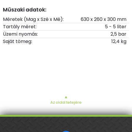
Műszaki adatok:
Méretek (Mag x Szé x Mé):
630 x 260 x 300 mm
Tartály méret:
5 - 5 liter
Üzemi nyomás:
2,5 bar
Saját tömeg:
12,4 kg
➤
Az oldal tetejére