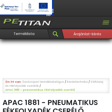
Terméklista
Árajánlat-kérés
Ön itt van:
Garázsipari termékkatalógus
/
Kenéstechnika
/
Váltóolaj
és fékfolyadék cserélők
/
APAC 1881 - pneumatikus fékfolyadék cserélő
APAC 1881 - PNEUMATIKUS
FÉKFOLYADÉK CSERÉLŐ