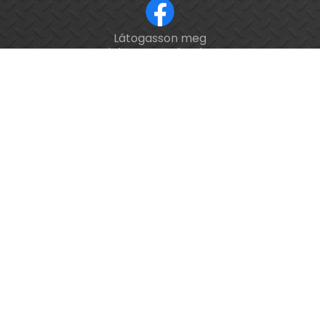
Látogasson meg
ISO 9001 tanúsított cég.
minket a Facebookon!
Kalibrálás és
hitelesítés
országosan.
Épület-
és
feladatautomatizálási
webáruház
PeTitan Informatika Kft.