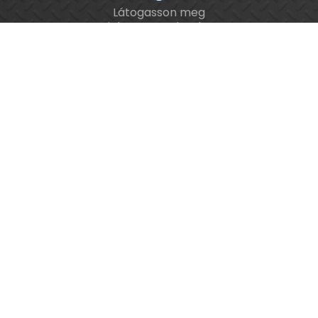
Látogasson meg
ISO 9001 tanúsított cég.
minket a Facebookon!
Kalibrálás és
hitelesítés
országosan.
Épület-
és
feladatautomatizálási
webáruház
PeTitan Informatika Kft.
6727 Szeged, Algyői út 19/A