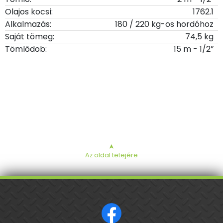
Olajos kocsi:
1762.1
Alkalmazás:
180 / 220 kg-os hordóhoz
Saját tömeg:
74,5 kg
Tömlődob:
15 m - 1/2”
➤
Az oldal tetejére