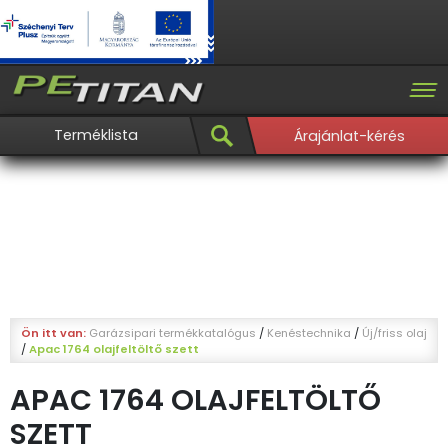
Terméklista
Árajánlat-kérés
Ön itt van:
Garázsipari termékkatalógus
/
Kenéstechnika
/
Új/friss olaj
/
Apac 1764 olajfeltöltő szett
APAC 1764 OLAJFELTÖLTŐ
SZETT