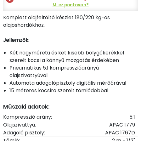
Mi ez pontosan?
Komplett olajfeltöltő készlet 180/220 kg-os
olajoshordókhoz.
Jellemzők:
Két nagyméretű és két kisebb bolygókerékkel
szerelt kocsi a könnyű mozgatás érdekében
Pneumatikus 5:1 kompresszióarányú
olajszivattyúval
Automata adagolópisztoly digitális mérőórával
15 méteres kocsira szerelt tömlődobbal
Műszaki adatok:
Kompresszió arány:
5:1
Olajszivattyú:
APAC 1779
Adagoló pisztoly:
APAC 1767D
Tömlő:
2 m - 1/2"