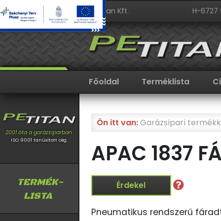
PeTitan Kft.
H-6727 
Főoldal
Terméklista
C
Ön itt van:
Garázsipari termékk
2001 óta a garázsiparban.
ISO 9001 tanúsított cég.
APAC 1837 F
TERMÉK-
Érdekel
LISTA
Pneumatikus rendszerű fáradto