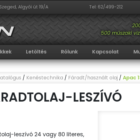
Szeged, Algyői út 19/A
Tel: 62/499-212
20
500 műszaki viz
ikkek
Letöltés
Rólunk
Kapcsolat
Mu
atalógus
/
Kenéstechnika
/
Fáradt/használt olaj
/
Apac 1
ÁRADTOLAJ-LESZÍVÓ
laj-leszívó 24 vagy 80 literes,