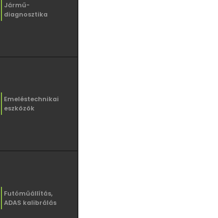
Jármű-
diagnosztika
Emeléstechnikai
eszközök
Futóműállítás,
ADAS kalibrálás