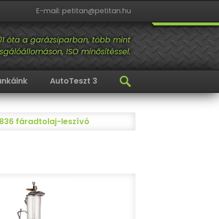
E-mail: petitan@petitan.hu
01 óta a garázsiparban, több mint
sgálóállomáson, ISO minősítéssel.
nkáink
AutoTeszt 3
836 fáradtolaj-leszívó