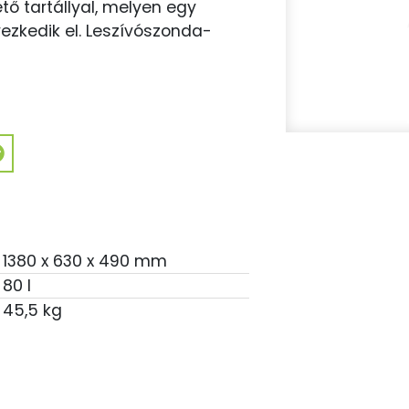
ető tartállyal, melyen egy
ezkedik el. Leszívószonda-
1380 x 630 x 490 mm
80 l
45,5 kg