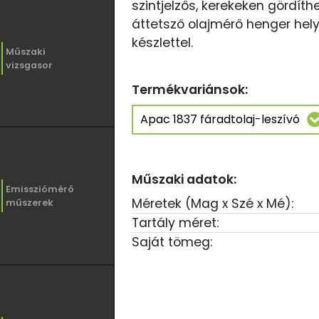
szintjelzős, kerekeken gördíth
áttetsző olajmérő henger hely
készlettel.
Műszaki
vizsgasor
Termékvariánsok:
Műszaki adatok:
Emissziómérő
Méretek (Mag x Szé x Mé):
műszerek
Tartály méret:
Saját tömeg: