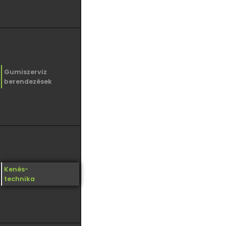
Gumiszerviz
berendezések
Kenés-
technika