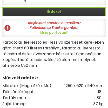
Érdekel
Árajánlatot szeretne a termékre?
Kattintson az Érdekel gombra!
Mi ez pontosan?
Fáradtolaj-leeresztő és -leszívó szerkezet kerekeken
gördíthető 80 literes tartállyal, fáradtolaj-leeresztő
tölcsérrel és leszívószonda-készlettel. Opcionálisan
kiegészíthető tölcsér szélesítő elemmel melynek
átmérője 580 mm.
Műszaki adatok:
Méretek (Mag x Szé x Mé):
1250 x 620 x 540 mm
Tölcsér térfogat:
18 l
Tartály méret:
80 l
Saját tömeg:
37 kg