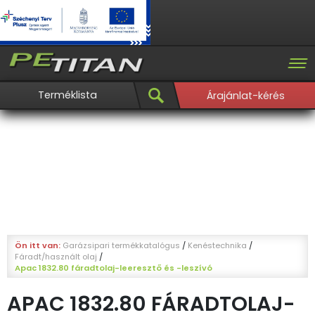
Terméklista
Árajánlat-kérés
Ön itt van:
Garázsipari termékkatalógus
/
Kenéstechnika
/
Fáradt/használt olaj
/
Apac 1832.80 fáradtolaj-leeresztő és -leszívó
APAC 1832.80 FÁRADTOLAJ-