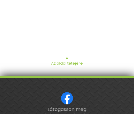
➤
Az oldal tetejére
Látogasson meg
ISO 9001 tanúsított cég.
minket a Facebookon!