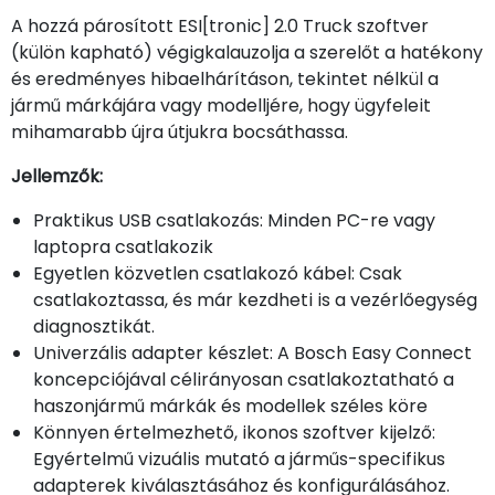
A hozzá párosított ESI[tronic] 2.0 Truck szoftver
(külön kapható) végigkalauzolja a szerelőt a hatékony
és eredményes hibaelhárításon, tekintet nélkül a
jármű márkájára vagy modelljére, hogy ügyfeleit
mihamarabb újra útjukra bocsáthassa.
Jellemzők:
Praktikus USB csatlakozás: Minden PC-re vagy
laptopra csatlakozik
Egyetlen közvetlen csatlakozó kábel: Csak
csatlakoztassa, és már kezdheti is a vezérlőegység
diagnosztikát.
Univerzális adapter készlet: A Bosch Easy Connect
koncepciójával célirányosan csatlakoztatható a
haszonjármű márkák és modellek széles köre
Könnyen értelmezhető, ikonos szoftver kijelző:
Egyértelmű vizuális mutató a járműs-specifikus
adapterek kiválasztásához és konfigurálásához.