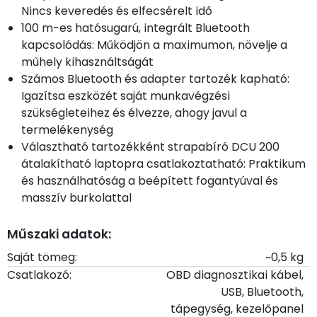
Nincs keveredés és elfecsérelt idő
100 m-es hatósugarú, integrált Bluetooth
kapcsolódás: Működjön a maximumon, növelje a
műhely kihasználtságát
Számos Bluetooth és adapter tartozék kapható:
Igazítsa eszközét saját munkavégzési
szükségleteihez és élvezze, ahogy javul a
termelékenység
Választható tartozékként strapabíró DCU 200
átalakítható laptopra csatlakoztatható: Praktikum
és használhatóság a beépített fogantyúval és
masszív burkolattal
Műszaki adatok:
Saját tömeg:
~0,5 kg
Csatlakozó:
OBD diagnosztikai kábel,
USB, Bluetooth,
tápegység, kezelőpanel