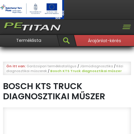
Terméklista
Árajánlat-kérés
Ön itt van:
Garázsipari termékkatalógus
/
Járműdiagnosztika
/
Kézi
diagnosztikai műszerek
/
Bosch KTS Truck diagnosztikai műszer
BOSCH KTS TRUCK
DIAGNOSZTIKAI MŰSZER