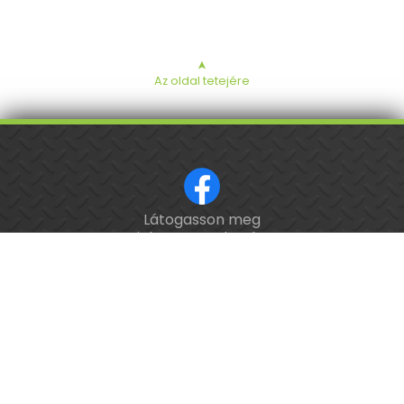
➤
Az oldal tetejére
Látogasson meg
ISO 9001 tanúsított cég.
minket a Facebookon!
Kalibrálás és
hitelesítés
országosan.