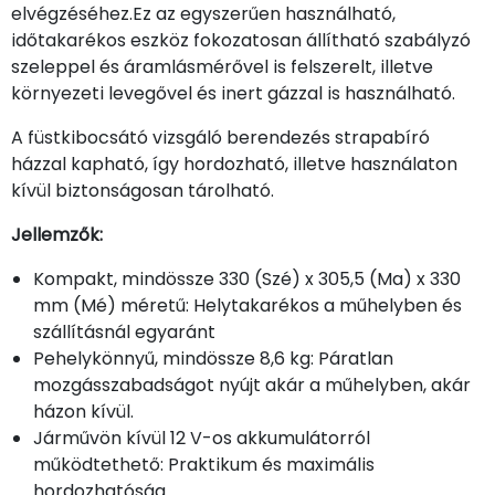
elvégzéséhez.Ez az egyszerűen használható,
időtakarékos eszköz fokozatosan állítható szabályzó
szeleppel és áramlásmérővel is felszerelt, illetve
környezeti levegővel és inert gázzal is használható.
A füstkibocsátó vizsgáló berendezés strapabíró
házzal kapható, így hordozható, illetve használaton
kívül biztonságosan tárolható.
Jellemzők:
Kompakt, mindössze 330 (Szé) x 305,5 (Ma) x 330
mm (Mé) méretű: Helytakarékos a műhelyben és
szállításnál egyaránt
Pehelykönnyű, mindössze 8,6 kg: Páratlan
mozgásszabadságot nyújt akár a műhelyben, akár
házon kívül.
Járművön kívül 12 V-os akkumulátorról
működtethető: Praktikum és maximális
hordozhatóság