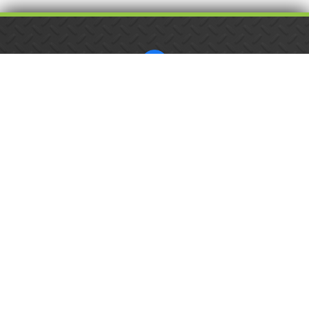
ISO 9001 tanúsított cég.
Látogasson meg
minket a Facebookon!
Kalibrálás és
hitelesítés
országosan.
Épület-
és
feladatautomatizálási
webáruház