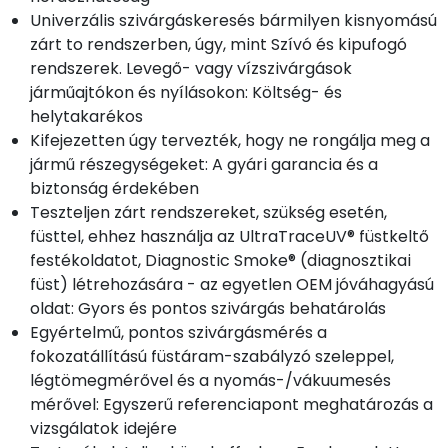
Univerzális szivárgáskeresés bármilyen kisnyomású
zárt to rendszerben, úgy, mint Szívó és kipufogó
rendszerek. Levegő- vagy vízszivárgások
járműajtókon és nyílásokon: Költség- és
helytakarékos
Kifejezetten úgy tervezték, hogy ne rongálja meg a
jármű részegységeket: A gyári garancia és a
biztonság érdekében
Teszteljen zárt rendszereket, szükség esetén,
füsttel, ehhez használja az UltraTraceUV® füstkeltő
festékoldatot, Diagnostic Smoke® (diagnosztikai
füst) létrehozására - az egyetlen OEM jóváhagyású
oldat: Gyors és pontos szivárgás behatárolás
Egyértelmű, pontos szivárgásmérés a
fokozatállítású füstáram-szabályzó szeleppel,
légtömegmérővel és a nyomás-/vákuumesés
mérővel: Egyszerű referenciapont meghatározás a
vizsgálatok idejére