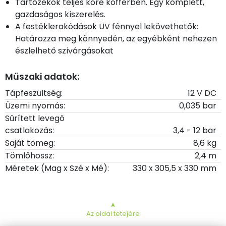
Tartozékok teljes köre kofferben. Egy komplett,
gazdaságos kiszerelés.
A festéklerakódások UV fénnyel lekövethetők:
Határozza meg könnyedén, az egyébként nehezen
észlelhető szivárgásokat
Műszaki adatok:
Tápfeszültség:
12 V DC
Üzemi nyomás:
0,035 bar
Sűrített levegő
csatlakozás:
3,4 - 12 bar
Saját tömeg:
8,6 kg
Tömlőhossz:
2,4 m
Méretek (Mag x Szé x Mé):
330 x 305,5 x 330 mm
➤
Az oldal tetejére