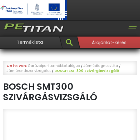
Terméklista
Árajánlat-kérés
Ön itt van:
Garázsipari termékkatalógus
/
Járműdiagnosztika
/
Járműrendszer vizsgálat
/
BOSCH SMT300 szivárgásvizsgáló
BOSCH SMT300
SZIVÁRGÁSVIZSGÁLÓ