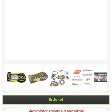
Érdekel
Árajánlatot szeretne a termékre?