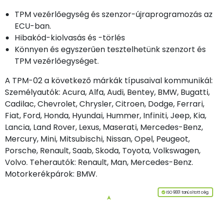
TPM vezérlőegység és szenzor-újraprogramozás az
ECU-ban.
Hibakód-kiolvasás és -törlés
Könnyen és egyszerűen tesztelhetünk szenzort és
TPM vezérlőegységet.
A TPM-02 a következő márkák típusaival kommunikál:
Személyautók: Acura, Alfa, Audi, Bentey, BMW, Bugatti,
Cadilac, Chevro­let, Chrysler, Citroen, Dodge, Ferrari,
Fiat, Ford, Honda, Hyundai, Hummer, Infiniti, Jeep, Kia,
Lancia, Land Rover, Lexus, Maserati, Mercedes-Benz,
Mercury, Mini, Mitsubischi, Nissan, Opel, Peugeot,
Porsche, Renault, Saab, Skoda, Toyota, Volkswagen,
Volvo. Teherautók: Renault, Man, Mercedes-Benz.
Motorkerékpárok: BMW.
ISO 9001 tanúsított cég.
➤
Az oldal tetejére