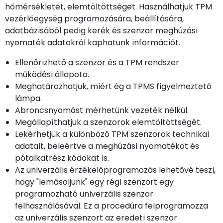
hőmérsékletet, elemtöltöttséget. Használhatjuk TPM
vezérlőegység programozására, beállítására,
adatbázisából pedig kerék és szenzor meghúzási
nyomaték adatokról kaphatunk információt.
Ellenőrizhető a szenzor és a TPM rendszer
működési állapota.
Meghatározhatjuk, miért ég a TPMS figyelmeztető
lámpa.
Abroncsnyomást mérhetünk vezeték nélkül.
Megállapíthatjuk a szenzorok elemtöltöttségét.
Lekérhetjük a különböző TPM szenzorok technikai
adatait, beleértve a meghúzási nyomatékot és
pótalkatrész kódokat is.
Az univerzális érzékelőprogramozás lehetővé teszi,
hogy "lemásoljunk" egy régi szenzort egy
programozható univerzális szenzor
felhasználásával. Ez a procedúra felprogramozza
az univerzális szenzort az eredeti szenzor