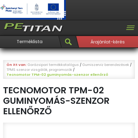
Terméklista
Árajánlat-kérés
Ön itt van:
Garázsipari termékkatalógus
/
Gumiszerviz berendezések
/
TPMS szenzor vizsgálók, programozók
/
Tecnomotor TPM-02 guminyomás-szenzor ellenőrző
TECNOMOTOR TPM-02
GUMINYOMÁS-SZENZOR
ELLENŐRZŐ