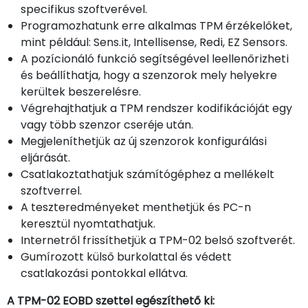
specifikus szoftverével.
Programozhatunk erre alkalmas TPM érzékelőket,
mint például: Sens.it, Intellisense, Redi, EZ Sensors.
A pozícionáló funkció segítségével leellenőrizheti
és beállíthatja, hogy a szenzorok mely helyekre
kerültek beszerelésre.
Végrehajthatjuk a TPM rendszer kodifikációját egy
vagy több szenzor cseréje után.
Megjeleníthetjük az új szenzorok konfigurálási
eljárását.
Csatlakoztathatjuk számítógéphez a mellékelt
szoftverrel.
A teszteredményeket menthetjük és PC-n
keresztül nyomtathatjuk.
Internetről frissíthetjük a TPM-02 belső szoftverét.
Gumírozott külső burkolattal és védett
csatlakozási pontokkal ellátva.
A TPM-02 EOBD szettel egészíthető ki: