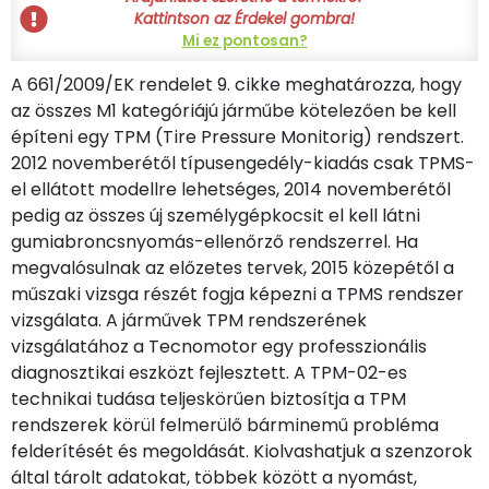
Kattintson az Érdekel gombra!
Mi ez pontosan?
A 661/2009/EK rendelet 9. cikke meghatározza, hogy
az összes M1 kategóriájú járműbe kötelezően be kell
építeni egy TPM (Tire Pressure Monitorig) rendszert.
2012 novemberétől típusengedély-kiadás csak TPMS-
el ellátott modellre lehetséges, 2014 novemberétől
pedig az összes új személygépkocsit el kell látni
gumiabroncsnyomás-ellenőrző rendszerrel. Ha
megvalósulnak az előzetes tervek, 2015 közepétől a
műszaki vizsga részét fogja képezni a TPMS rendszer
vizsgálata. A járművek TPM rendszerének
vizsgálatához a Tecnomotor egy professzionális
diagnosztikai eszközt fejlesztett. A TPM-02-es
technikai tudása teljeskörűen biztosítja a TPM
rendszerek körül felmerülő bárminemű probléma
felderítését és megoldását. Kiolvashatjuk a szenzorok
által tárolt adatokat, többek között a nyomást,