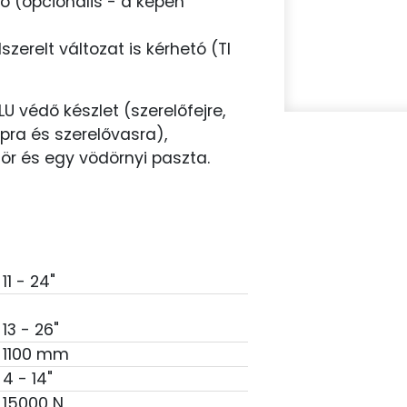
ó (opcionális - a képen
erelt változat is kérhetó (TI
LU védő készlet (szerelőfejre,
ra és szerelővasra),
dör és egy vödörnyi paszta.
11 - 24"
13 - 26"
1100 mm
4 - 14"
15000 N