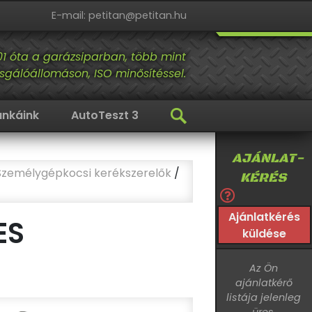
E-mail: petitan@petitan.hu
01 óta a garázsiparban, több mint
sgálóállomáson, ISO minősítéssel.
nkáink
AutoTeszt 3
AJÁNLAT-
Személygépkocsi kerékszerelők
/
KÉRÉS
Ajánlatkérés
ES
küldése
Az Ön
ajánlatkérő
listája jelenleg