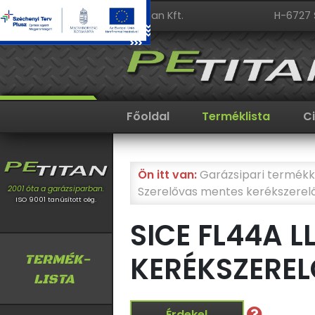
PeTitan Kft.
H-6727 
Főoldal
Terméklista
C
Ön itt van:
Garázsipari termékk
Szerelővas mentes kerékszerel
2001 óta a garázsiparban.
ISO 9001 tanúsított cég.
SICE FL44A 
KERÉKSZEREL
TERMÉK-
LISTA
Érdekel