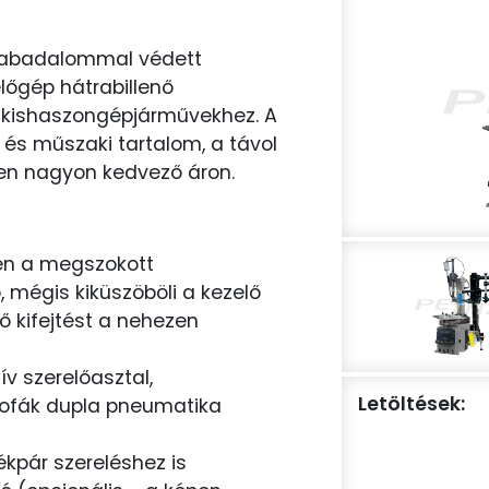
zabadalommal védett
őgép hátrabillenő
 kishaszongépjárművekhez. A
és műszaki tartalom, a távol
en nagyon kedvező áron.
en a megszokott
 mégis kiküszöböli a kezelő
rő kifejtést a nehezen
v szerelőasztal,
Letöltések:
ofák dupla pneumatika
kpár szereléshez is