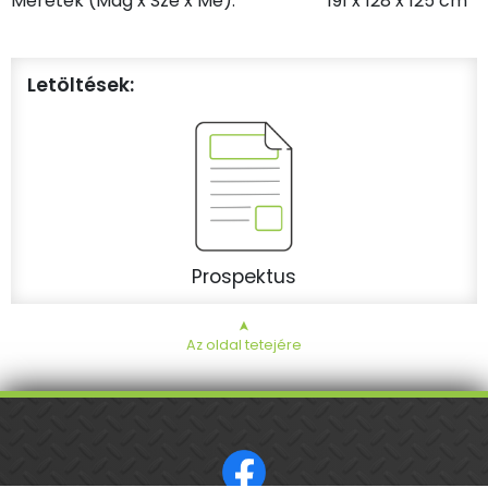
Méretek (Mag x Szé x Mé):
191 x 128 x 125 cm
Letöltések:
Prospektus
➤
Az oldal tetejére
ISO 9001 tanúsított cég.