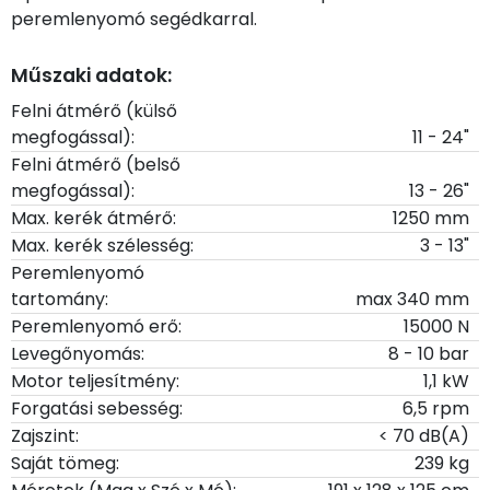
peremlenyomó segédkarral.
Műszaki adatok:
Felni átmérő (külső
megfogással):
11 - 24"
Felni átmérő (belső
megfogással):
13 - 26"
Max. kerék átmérő:
1250 mm
Max. kerék szélesség:
3 - 13"
Peremlenyomó
tartomány:
max 340 mm
Peremlenyomó erő:
15000 N
Levegőnyomás:
8 - 10 bar
Motor teljesítmény:
1,1 kW
Forgatási sebesség:
6,5 rpm
Zajszint:
< 70 dB(A)
Saját tömeg:
239 kg