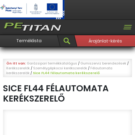
Terméklista
Árajánlat-kérés
Ön itt van:
Garázsipari termékkatalógus
/
Gumiszerviz berendezések
/
Kerékszerelők
/
Személygépkocsi kerékszerelők
/
Félautomata
kerékszerelők
/
Sice FL44 félautomata kerékszerelő
SICE FL44 FÉLAUTOMATA
KERÉKSZERELŐ