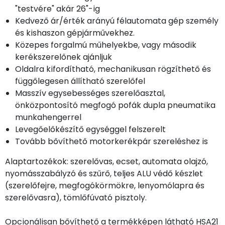
"testvére" akár 26"-ig
Kedvező ár/érték arányú félautomata gép személy
és kishaszon gépjárművekhez.
Közepes forgalmú műhelyekbe, vagy második
kerékszerelőnek ajánljuk
Oldalra kifordítható, mechanikusan rögzíthető és
függőlegesen állítható szerelőfel
Masszív egysebességes szerelőasztal,
önközpontosító megfogó pofák dupla pneumatika
munkahengerrel
Levegőelőkészítő egységgel felszerelt
Tovább bővíthető motorkerékpár szereléshez is
Alaptartozékok: szerelővas, ecset, automata olajzó,
nyomásszabályzó és szűrő, teljes ALU védő készlet
(szerelőfejre, megfogókörmökre, lenyomólapra és
szerelővasra), tömlőfúvató pisztoly.
Opcionálisan bővíthető a termékképen látható HSA21