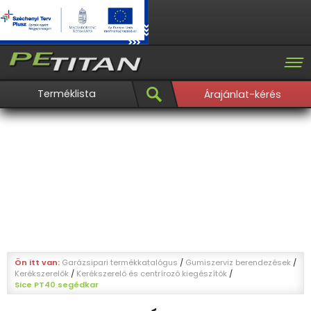
Terméklista
Árajánlat-kérés
Ön itt van:
Garázsipari termékkatalógus
/
Gumiszerviz berendezések
/
Kerékszerelők
/
Kerékszerelő és centrírozó kiegészítők
/
Sice PT40 segédkar