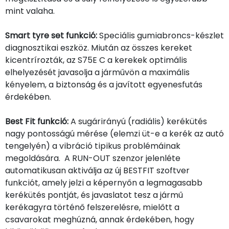
mint valaha.
Smart tyre set funkció:
Speciális gumiabroncs-készlet
diagnosztikai eszköz. Miután az összes kereket
kicentrírozták, az S75E C a kerekek optimális
elhelyezését javasolja a járművön a maximális
kényelem, a biztonság és a javított egyenesfutás
érdekében.
Best Fit funkció:
A sugárirányú (radiális) kerékütés
nagy pontosságú mérése (elemzi üt-e a kerék az autó
tengelyén) a vibráció tipikus problémáinak
megoldására. A RUN-OUT szenzor jelenléte
automatikusan aktiválja az új BESTFIT szoftver
funkciót, amely jelzi a képernyőn a legmagasabb
kerékütés pontját, és javaslatot tesz a jármű
kerékagyra történő felszerelésre, mielőtt a
csavarokat meghúzná, annak érdekében, hogy