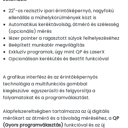
22"-os rezisztív ipari érintőképernyő, nagyfokú
ellenállás a műhelykörülmények közt is
Automatikus keréktávolság, átmérő és szélesség
(opcionális) mérés
lézer pointer a ragasztott súlyok felhelyezéséhez
Beépített munkatér megvilágítás
Exkluzív programok, úgy mint QP és LaserX
Opcionálisan kerékütés és Bestfit funkcióval
A grafikus interfész és az érintőképernyős
technológia a multifunkciós gombbal
kiegészülve egyszerűsíti és felgyorsítja a
folyamatokat és a programválasztást.
Alapfelszereltségben tartalmazza az új digitális
mérőkart az átmérő és a távolság méréséhez, a
QP
(Gyors programválasztás)
funkcióval és az új