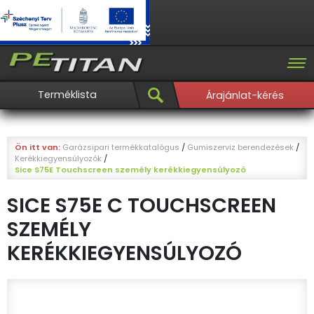
Terméklista
Árajánlat-kérés
Ön itt van:
Garázsipari termékkatalógus
/
Gumiszerviz berendezések
/
Kerékkiegyensúlyozók
/
Sice S75E Touchscreen személy kerékkiegyensúlyozó
SICE S75E C TOUCHSCREEN
SZEMÉLY
KERÉKKIEGYENSÚLYOZÓ