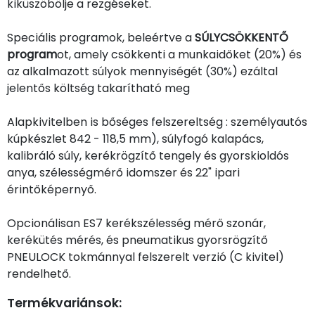
kiküszöbölje a rezgéseket.
Speciális programok, beleértve a
SÚLYCSÖKKENTŐ
program
ot, amely csökkenti a munkaidőket (20%) és
az alkalmazott súlyok mennyiségét (30%) ezáltal
jelentős költség takarítható meg
Alapkivitelben is bőséges felszereltség : személyautós
kúpkészlet 842 - 118,5 mm), súlyfogó kalapács,
kalibráló súly, kerékrögzítő tengely és gyorskioldós
anya, szélességmérő idomszer és 22" ipari
érintőképernyő.
Opcionálisan ES7 kerékszélesség mérő szonár,
kerékütés mérés, és pneumatikus gyorsrögzítő
PNEULOCK tokmánnyal felszerelt verzió (C kivitel)
rendelhető.
Termékvariánsok: