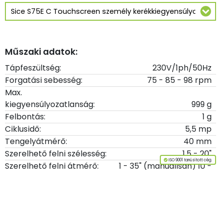
Műszaki adatok:
Tápfeszültség:
230V/1ph/50Hz
Forgatási sebesség:
75 - 85 - 98 rpm
Max.
kiegyensúlyozatlanság:
999 g
Felbontás:
1 g
Ciklusidő:
5,5 mp
Tengelyátmérő:
40 mm
Szerelhető felni szélesség:
1,5 - 20"
ISO 9001 tanúsított cég.
Szerelhető felni átmérő:
1 - 35" (manuálisan) 10 -
28" (automata)
Max. kerék szélesség:
600 mm
Max. kerék átmérő:
1117 mm
Max. keréktávolság:
275 mm