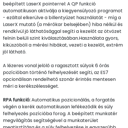
beépített LaserX pointerrel: A QP funkció
automatikusan aktiválja a kiegyensúlyozó programot
- ezáltal elkerülve a billentyűzet használatát - míg a
LaserX mutató (a mérőkar belsejében) hiba nélkül és
rendkívül jó láthatósággal segíti a kezelőt az ötvözet
felnin belüli szint kiválasztásában.Használata gyors,
kiküszöböli a mérési hibákat, vezeti a kezelőt, extrém
jól látható.
A lézeres vonal jelölő a ragasztott súlyok 6 órás
pozícióban történő felhelyezését segíti, az ES7
opcionálisan rendelhető szonár érintés mentesen
méri a kerékszélességet.
RPA funkció:
Automatikus pozicionálás, a forgatás
végén a kerék automatikusan lefékeződik és súly
felhelyezés pozícióba forog. A beépített munkatér
megvilágítás segítségével a munkaterület
megtisztítása és a súly felhelyezése is egyszerűbb