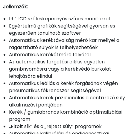
Jellemzők:
19 “ LCD szélesképernyős színes monitorral
Egyértelmű grafikák segítségével gyorsan és
egyszerűen tanulható szoftver
Automatikus keréktávolság mérő kar mellyel a
ragasztható súlyok is felhelyezhetőek
Automatikus kerékátmérő felvétel
Az automatikus forgatási ciklus egyetlen
gombnyomásra vagy a kerékvédő burkolat
lehajtására elindul
Automatikus leállás a kerék forgásának végén
pneumatikus fékrendszer segítségével
Automatikus kerék pozicionálás a centrírozó súly
alkalmazási pontjában
Kerék / gumiabroncs kombináció optimalizálási
program
„Eltolt sík” és a „rejtett súly” programok.
Automatikus kalibrálási és öndiagnosztikai