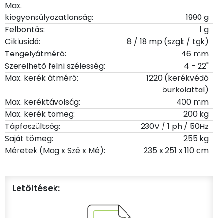
Max.
kiegyensúlyozatlanság:
1990 g
Felbontás:
1 g
Ciklusidő:
8 / 18 mp (szgk / tgk)
Tengelyátmérő:
46 mm
Szerelhető felni szélesség:
4 - 22"
Max. kerék átmérő:
1220 (kerékvédő
burkolattal)
Max. keréktávolság:
400 mm
Max. kerék tömeg:
200 kg
Tápfeszültség:
230V / 1 ph / 50Hz
Saját tömeg:
255 kg
Méretek (Mag x Szé x Mé):
235 x 251 x 110 cm
Letöltések: