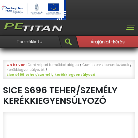
Terméklista
Árajánlat-kérés
Ön itt van:
Garázsipari termékkatalógus
/
Gumiszerviz berendezések
/
Kerékkiegyensúlyozók
/
Sice S696 teher/személy kerékkiegyensúlyozó
SICE S696 TEHER/SZEMÉLY
KERÉKKIEGYENSÚLYOZÓ