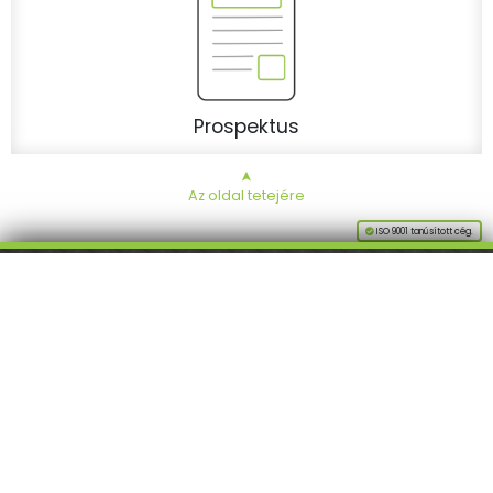
Prospektus
➤
Az oldal tetejére
ISO 9001 tanúsított cég.
Látogasson meg
minket a Facebookon!