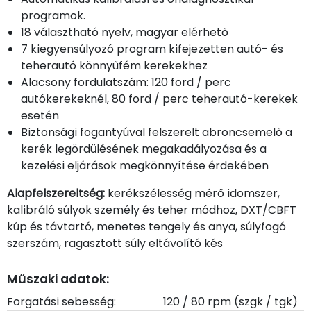
programok.
18 választható nyelv, magyar elérhető
7 kiegyensúlyozó program kifejezetten autó- és
teherautó könnyűfém kerekekhez
Alacsony fordulatszám: 120 ford / perc
autókerekeknél, 80 ford / perc teherautó-kerekek
esetén
Biztonsági fogantyúval felszerelt abroncsemelő a
kerék legördülésének megakadályozása és a
kezelési eljárások megkönnyítése érdekében
Alapfelszereltség:
kerékszélesség mérő idomszer,
kalibráló súlyok személy és teher módhoz, DXT/CBFT
kúp és távtartó, menetes tengely és anya, súlyfogó
szerszám, ragasztott súly eltávolító kés
Műszaki adatok:
Forgatási sebesség:
120 / 80 rpm (szgk / tgk)