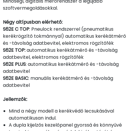
Minőségi, digitális mérőrendszer a legújabb
szoftvermegoldásokkal.
Négy altípusban elérhető:
S62E C TOP
: Pneulock rendszerrel (pneumatikus
kerékrögzítő tokmánnyal) automatikus kerékátmérő
és -távolság adatbevitel, elektromos rögzítőfék
S62E TOP:
automatikus kerékátmérő és -távolság
adatbevitel, elektromos rögzítőfék
S62E PLUS
: automatikus kerékátmérő és -távolság
adatbevitel
S62E BASIC
: manuális kerékátmérő és -távolság
adatbevitel
Jellemzők:
Mind a négy modell a kerékvédő lecsukásával
automatikusan indul.
A dupla kijelzős kezelőpanel gyorssá és könnyűvé