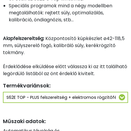
Speciális programok mind a négy modellben
megtalálhatók: rejtett súly, optimalizálás,
kalibráció, öndiagnózis, stb...
Alapfelszereltség:
Központosító kúpkészlet ø42-118,5
mm, súlyszerelő fogó, kalibráló súly, kerékrögzítő
tokmány.
Érdeklődése elküldése előtt válassza ki az itt található
legördülő listából az önt érdeklő kivitelt.
Termékvariánsok:
Műszaki adatok:
Automatikus távolság és