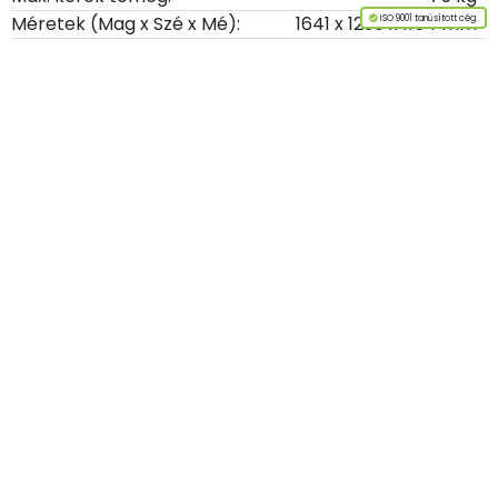
Méretek (Mag x Szé x Mé):
1641 x 1298 x 1154 mm
ISO 9001 tanúsított cég.
Saját tömeg:
79 kg
Letöltések:
Prospektus
➤
Az oldal tetejére