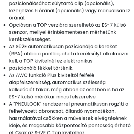
pozicionálásához: súlytartó clip (opcionális),
lézerjelzés 6 óránál (opcionális) vagy manuálisan 12
óránál.
Opciósan a TOP verzióra szerelhető az ES-7 külső
szenzor, mellyel érintésmentesen mérhetünk
kerékszélességet.
Az S62E automatikusan pozícionálja a kereket
(RPA) abba a pontba, ahol a keréksúlyt alkalmazni
kell, a TOP kivitelnél ez elektronikus
pozícionáló fékkel történik.
Az AWC funkció Plus kiviteltől felfelé
alapfelszereltség, automatikus szélesség
kalkulációt takar, még abban az esetben is ha az
ES-7 külső mérőkar nincs felszerelve.
A "PNEULOCK" rendszerrel pneumatikusan rögzíti a
felhelyezett abroncsot, állandó nyomatékon ,
használatával csökken a műveletek elvégzésének
ideje, és magasabb központosító pontosság érhető
el. Csak az S62E C Top kivitelhez.