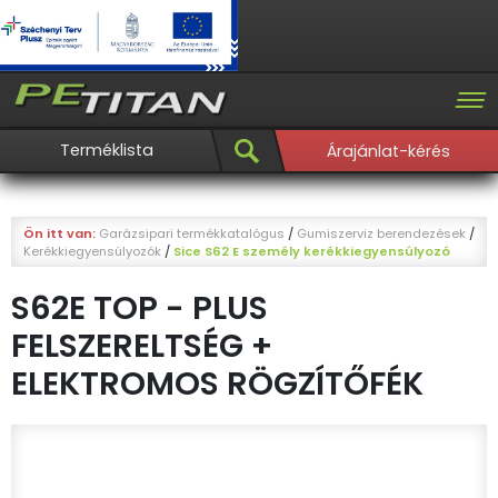
Terméklista
Árajánlat-kérés
Ön itt van:
Garázsipari termékkatalógus
/
Gumiszerviz berendezések
/
Kerékkiegyensúlyozók
/
Sice S62 E személy kerékkiegyensúlyozó
S62E TOP - PLUS
FELSZERELTSÉG +
ELEKTROMOS RÖGZÍTŐFÉK