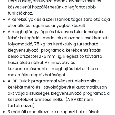
teszi a kiegyensúlyozó módok kiválasztását és
közvetlenül hozzáférhetünk a legfontosabb
funkciókhoz.
A keréksúlyok és a szerszámok tágas tárolótálcája
ellenálló és rugalmas anyagból készült.
A meghajtóegysége és bizonyos tulajdonságai a
felső-kategóriás modellekkel azonos: csökkentett
folyamatidő, 75 kg-os keréksúlyig futtatható
kiegyensúlyozó-programok, kerékcentrírozás
belső ofszettel 275 mm-ig, kiegészítő távtartó
használata nélkül. Az innovatív és
karbantartásmentes meghajtás biztosítsa a
maximális megbízhatóságot.
A QP Quick programmal végzett elektronikus
kerékátmérő és -távolságbevitel automatikusan
aktiválja a szükséges kiegyensúlyozó programot, a
kezelőfelület érintése nélkül (A BASIC nem
tartalmazza).
3 mód áll rendelkezésre a ragasztható súlyok