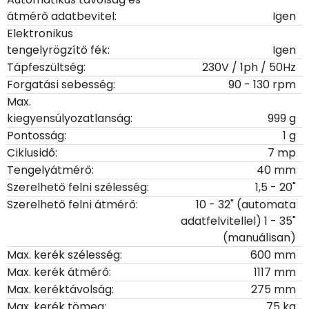
átmérő adatbevitel:
Igen
Elektronikus
tengelyrögzítő fék:
Igen
Tápfeszültség:
230V / 1ph / 50Hz
Forgatási sebesség:
90 - 130 rpm
Max.
kiegyensúlyozatlanság:
999 g
Pontosság:
1 g
Ciklusidő:
7 mp
Tengelyátmérő:
40 mm
Szerelhető felni szélesség:
1,5 - 20"
Szerelhető felni átmérő:
10 - 32" (automata
adatfelvitellel) 1 - 35"
(manuálisan)
Max. kerék szélesség:
600 mm
Max. kerék átmérő:
1117 mm
Max. keréktávolság:
275 mm
Max. kerék tömeg:
75 kg