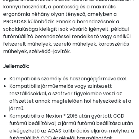
könnyű használat, a pontosság és a maximális
ergonómia néhány olyan tényező, amelyben a
PROADAS különbözik. Ennek a berendezésnek a
sokoldalúsága kielégíti sok vásárló igényeit, például
futóműállító berendezéssel rendelkező vagy anélkül
felszerelt műhelyek, szerelő műhelyek, karosszériás
műhelyek, szélvédő-javítók.
Jellemzők:
Kompatibilis személy és haszongépjárművekkel.
Kompatibilis járműemelős vagy szintezett
tesztállásokkal, a szoftver figyelembe veszi az
offszettet annak megfelelően hol helyezkedik el a
jármű.
Kompatibilis a Nexion * 2016 után gyártott CCD
futómű beállítóival; a jármű futómű beállítása után
elvégezhető az ADAS kalibrációs eljárás, melyhez a
futóműállító CCD érzékelői használhatóak