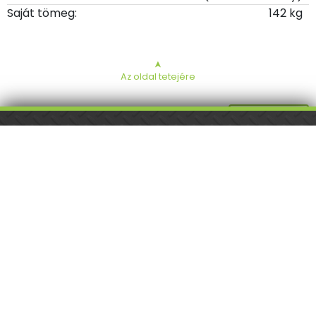
Saját tömeg:
142 kg
➤
Az oldal tetejére
ISO 9001 tanúsított cég.
Látogasson meg
minket a Facebookon!
Kalibrálás és
hitelesítés
országosan.