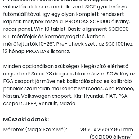
választás akik nem rendelkeznek SICE gyártmányú
futóműállítóval, így egy olyan komplett rendszert
kapnak melynek része a PROADAS SCE1000 állvány,
radar panel, Win 10 tablet, Basic alignment SCE1000
KIT mérőfejek és kormányrögzítő, karbon
mérőfejtartók 10-26", Pre- check szett az SCE 100hez,
12 hónap PROADAS liszensz.
Minden opcionálisan szükséges kiegészítő elérhető
cégünknél! Socio X3 diagnosztikai műszer, SGW Key az
FGA csoport járműveinek kalibrálásához és kalibráló
panelek számtalan márkához: Mercedes, Alfa Romeo,
Nissan, Volkswagen csoport, Kia-Hyundai, FIAT, PSA
csoport, JEEP, Renault, Mazda.
Műszaki adatok:
Méretek (Mag x Szé x Mé):
2850 x 2609 x 861 mm
(SCE1000 állvány)