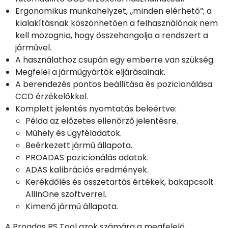
Ergonomikus munkahelyzet, „minden elérhető”; a
kialakításnak köszönhetően a felhasználónak nem
kell mozognia, hogy összehangolja a rendszert a
járművel.
A használathoz csupán egy emberre van szükség.
Megfelel a járműgyártók eljárásainak.
A berendezés pontos beállítása és pozicionálása
CCD érzékelőkkel.
Komplett jelentés nyomtatás beleértve:
Példa az előzetes ellenőrző jelentésre.
Műhely és ügyféladatok.
Beérkezett jármű állapota.
PROADAS pozicionálás adatok.
ADAS kalibrációs eredmények.
Kerékdőlés és összetartás értékek, bakapcsolt
AllInOne szoftverrel.
Kimenő jármű állapota.
A Proadas RS Tool azok számára a megfelelő