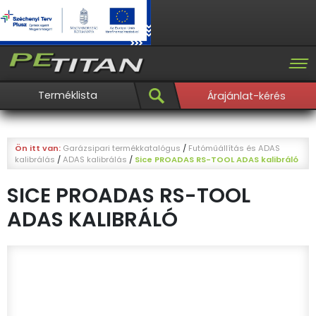
Terméklista
Árajánlat-kérés
Ön itt van:
Garázsipari termékkatalógus
/
Futóműállítás és ADAS
kalibrálás
/
ADAS kalibrálás
/
Sice PROADAS RS-TOOL ADAS kalibráló
SICE PROADAS RS-TOOL
ADAS KALIBRÁLÓ