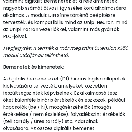
valamint digitális bemenetek és a relékimenetek
nagyobb számát ötvözi, így széles körű alkalmazásra
alkalmas. A modult DIN sínre történő beépítésre
tervezték, és kompatibilis mind az Unipi Neuron, mind
az Unipi Patron vezérlőkkel, valamint más gyártók
PLC-jeivel.
Megjegyzés: A termék a már megszűnt Extension xS50
modul utódjának tekinthető.
Bemenetek és kimenetek:
A digitális bemeneteket (DI) bináris logikai állapotok
kiolvasására tervezték, amelyeket közvetlen
feszültségszintek képviselnek. Ez alkalmassá teszi
őket különféle bináris érzékelők és eszközök, például
kapcsolók (be / ki), mozgásérzékelők (mozgás
érzékelése / nem észlelése), folyadékszint érzékelők
(teli tartály / üres tartály) stb. Adatainak
olvasására. Az összes digitális bemenet