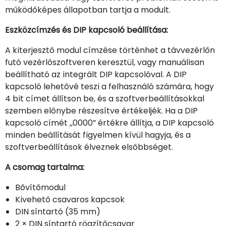
működőképes állapotban tartja a modult.
Eszközcímzés és DIP kapcsoló beállítása:
A kiterjesztő modul címzése történhet a távvezérlőn
futó vezérlőszoftveren keresztül, vagy manuálisan
beállítható az integrált DIP kapcsolóval. A DIP
kapcsoló lehetővé teszi a felhasználó számára, hogy
4 bit címet állítson be, és a szoftverbeállításokkal
szemben előnybe részesítve értékeljék. Ha a DIP
kapcsoló címét „0000” értékre állítja, a DIP kapcsoló
minden beállítását figyelmen kívül hagyja, és a
szoftverbeállítások élveznek elsőbbséget.
A csomag tartalma:
Bővítőmodul
Kivehető csavaros kapcsok
DIN síntartó (35 mm)
2 × DIN síntartó rögzítőcsavar