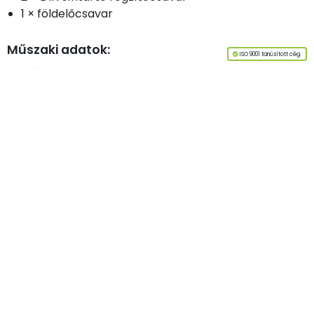
1 × földelőcsavar
Műszaki adatok:
ISO 9001 tanúsított cég.
Digitális bemenetek:
4
Relé kimenetek:
5
Analóg bemenetek:
4
Analóg kimenetek:
4
RS485 interfész:
1 × (Modbus RTU)
Tápellátás:
24V DC, 0,5 A
Méret (h x sz x m):
72×90×56 mm
Saját tömeg:
320 g
Szerelés:
DIN sín (35 mm)
Anyaga:
Tok: alumínium
Védettségi osztály:
IP20
➤
Az oldal tetejére