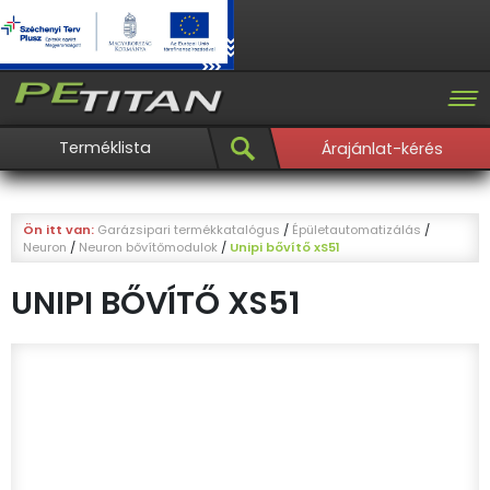
Terméklista
Árajánlat-kérés
Ön itt van:
Garázsipari termékkatalógus
/
Épületautomatizálás
/
Neuron
/
Neuron bővítőmodulok
/
Unipi bővítő xS51
UNIPI BŐVÍTŐ XS51