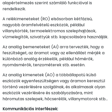
alapértelmezés szerint számláló funkcióval is
rendelkezik.
A relékimeneteket (RO) elsősorban kétfázisú,
nagyobb áramfelvételű eszközök, például
villanykörték, termoelektromos szelephajtások,
vízmelegítők, szivattyúk stb. kapcsolására használják.
Az analóg bemeneteket (AI) arra tervezték, hogy a
feszültséget, az áramot vagy az ellenállást mérjék a
különböző analóg érzékelők, például hőmérők,
nyomásmérők, tenzométerek stb. esetén.
Az analóg kimenetek (AO) a többállapotú külső
eszközök egyenfeszültségen vagy áramon keresztül
történő vezérlésére szolgálnak, és alkalmasak olyan
eszközök vezérlésére és szabályozására, mint
háromutas szelepek, hőcserélők, villanymotorok stb...
Kommunikációs interfészek: