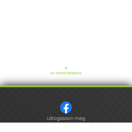
➤
Az oldal tetejére
Látogasson meg
ISO 9001 tanúsított cég.
minket a Facebookon!