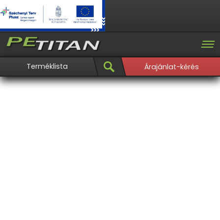
Terméklista
Árajánlat-kérés