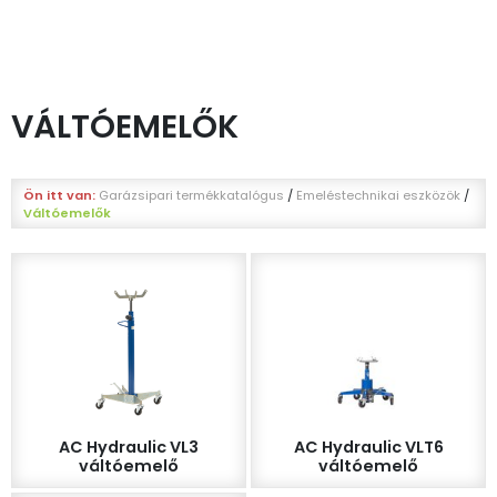
VÁLTÓEMELŐK
Ön itt van:
Garázsipari termékkatalógus
/
Emeléstechnikai eszközök
/
Váltóemelők
AC Hydraulic VL3
AC Hydraulic VLT6
váltóemelő
váltóemelő