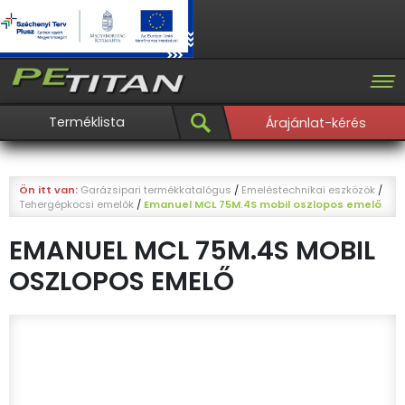
Terméklista
Árajánlat-kérés
Ön itt van:
Garázsipari termékkatalógus
/
Emeléstechnikai eszközök
/
Tehergépkocsi emelők
/
Emanuel MCL 75M.4S mobil oszlopos emelő
EMANUEL MCL 75M.4S MOBIL
OSZLOPOS EMELŐ