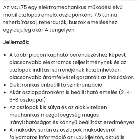
Az MCL75 egy elektromechanikus működési elvű
mobil oszlopos emelő, oszloponként 7,5 tonna
teherbírással, teherautók, buszok emeléséhez
egyidejüleg akár 4 tengelyen.
Jellemzők:
A többi piacon kapható berendezéshez képest
alacsonyabb elektromos teljesítménynek és az
oszlopok indítási sorrendjének köszönhetően
alacsonyabb áramfelvétel garantált az induláskor.
Elektronikus önbeállító szinkronizáció
Akár oszloppáronként is beállítható emelés (2-4-
6-8 oszloppal)
Az oszlopok kis súlya és az alakivitelben
mechanikus mozgatóegység magas
irányíthatóságot és könnyű beállítást eredményez
A működés során az oszlopok működéséről
folyamatos információ az LCD kijelzőn, aktuális