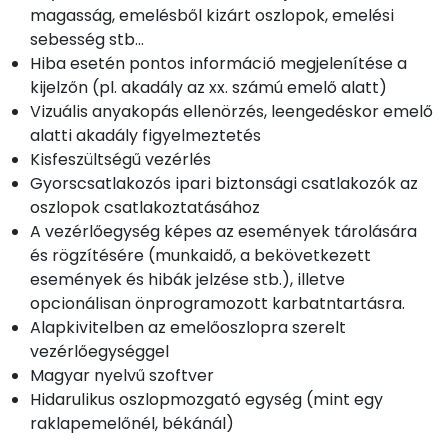
magasság, emelésből kizárt oszlopok, emelési
sebesség stb...
Hiba esetén pontos információ megjelenítése a
kijelzőn (pl. akadály az xx. számú emelő alatt)
Vizuális anyakopás ellenörzés, leengedéskor emelő
alatti akadály figyelmeztetés
Kisfeszültségű vezérlés
Gyorscsatlakozós ipari biztonsági csatlakozók az
oszlopok csatlakoztatásához
A vezérlőegység képes az események tárolására
és rögzítésére (munkaidő, a bekövetkezett
események és hibák jelzése stb.), illetve
opcionálisan önprogramozott karbatntartásra.
Alapkivitelben az emelőoszlopra szerelt
vezérlőegységgel
Magyar nyelvű szoftver
Hidarulikus oszlopmozgató egység (mint egy
raklapemelőnél, békánál)