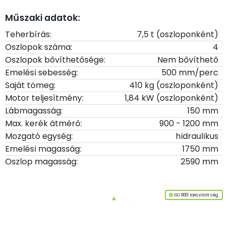
Műszaki adatok:
Teherbírás:
7,5 t (oszloponként)
Oszlopok száma:
4
Oszlopok bővíthetősége:
Nem bővíthető
Emelési sebesség:
500 mm/perc
Saját tömeg:
410 kg (oszloponként)
Motor teljesítmény:
1,84 kW (oszloponként)
Lábmagasság:
150 mm
Max. kerék átmérő:
900 - 1200 mm
Mozgató egység:
hidraulikus
Emelési magasság:
1750 mm
Oszlop magasság:
2590 mm
ISO 9001 tanúsított cég.
➤
Az oldal tetejére