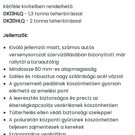
Kétféle kivitelben rendelhető:
DK13HLQ
- 1,3 tonna teherbírással
DK20HLQ
- 2 tonna teherbírással
Jellemzők:
Kiváló jellemzői miatt, számos autós
versenysorozat szervizállásában bizonyított már
rallytól a túraautókig
Mindössze 80 mm-es alapmagasság
Széles és robusztus nagy szilárdságú acél vázzal
A gyorsemelő pedálnak köszönhetően gyorsan
elérhető az emelési pont
A leeresztés biztonságos és precíz az
éberségkapcsolós vezérlésnek köszönhetően
Túlterhelés ellen védő biztonsági szeleppel
A poliuretán központi gyűrűnek köszönhetően
teljesen zajmentesek a kerekek
Ergonomikus vezérlőkar