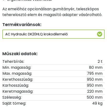
Az emelőhöz opcionálisan gumitányér, teleszkópos
teherelosztó elem és magasító adapter vásárolható.
Termékvariánsok:
Műszaki adatok:
Teherbírás:
2 t
Min. magasság:
80 mm
Max. magasság:
795 mm
Kerethosszúság:
950 mm
Karhosszúság:
950 mm
Keretmagasság:
220 mm
Szélesség:
500 mm
Saját tömeg:
49 kg