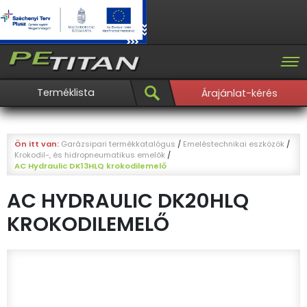
Terméklista
Árajánlat-kérés
Ön itt van:
Garázsipari termékkatalógus
/
Emeléstechnikai eszközök
/
Krokodil-, és hidropneumatikus emelők
/
AC Hydraulic DK13HLQ krokodilemelő
AC HYDRAULIC DK20HLQ
KROKODILEMELŐ