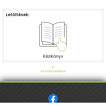
Letöltések:
Kézikönyv
➤
Az oldal tetejére
ISO 9001 tanúsított cég.