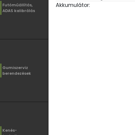
Akkumulátor:
Futóműállítás,
ADAS kalibrálás
Gumiszerviz
berendezések
Kenés-