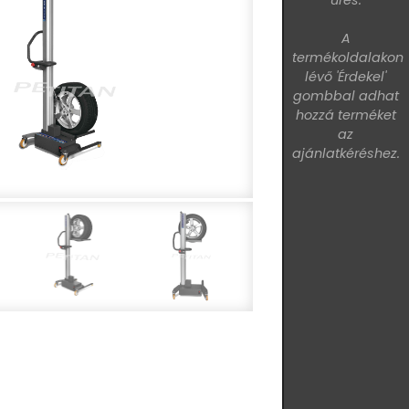
üres.
A
termékoldalakon
lévő 'Érdekel'
gombbal adhat
hozzá terméket
az
ajánlatkéréshez.