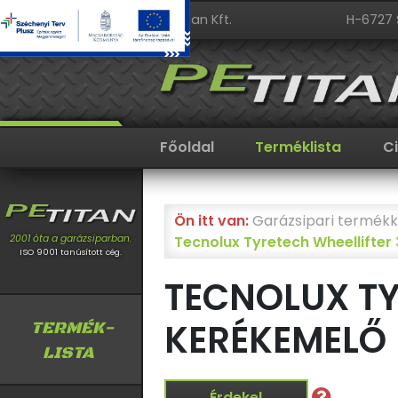
PeTitan Kft.
H-6727 
Főoldal
Terméklista
C
Ön itt van:
Garázsipari termékk
Tecnolux Tyretech Wheellifte
2001 óta a garázsiparban.
ISO 9001 tanúsított cég.
TECNOLUX TY
KERÉKEMELŐ
TERMÉK-
LISTA
Érdekel