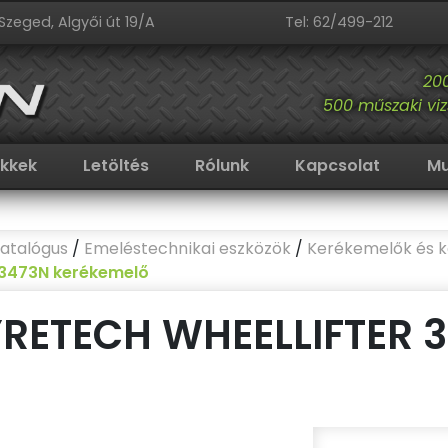
Szeged, Algyői út 19/A
Tel: 62/499-212
20
500 műszaki viz
ikkek
Letöltés
Rólunk
Kapcsolat
Mu
atalógus
/
Emeléstechnikai eszközök
/
Kerékemelők és 
r 3473N kerékemelő
RETECH WHEELLIFTER 