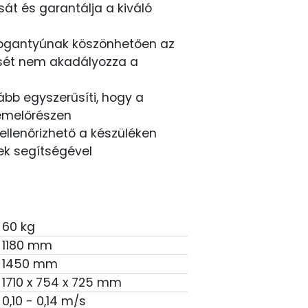
át és garantálja a kiváló
 fogantyúnak köszönhetően az
ését nem akadályozza a
ább egyszerűsíti, hogy a
 emelőrészen
ellenőrizhető a készüléken
-ek segítségével
60 kg
1180 mm
1450 mm
1710 x 754 x 725 mm
0,10 - 0,14 m/s