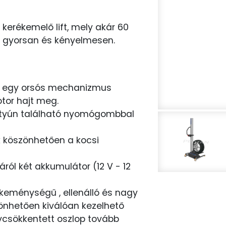
erékemelő lift, mely akár 60
 gyorsan és kényelmesen.
 egy orsós mechanizmus
otor hajt meg.
ntyún található nyomógombbal
 köszönhetően a kocsi
ól két akkumulátor (12 V - 12
keménységű , ellenálló és nagy
önhetően kiválóan kezelhető
lycsökkentett oszlop tovább