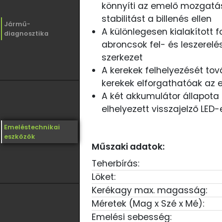
könnyíti az emelő mozgatás
stabilitást a billenés ellen
Jármű-
A különlegesen kialakított
diagnosztika
abroncsok fel- és leszerel
szerkezet
A kerekek felhelyezését tov
kerekek elforgathatóak az
A két akkumulátor állapota 
elhelyezett visszajelző LED
Emeléstechnikai
eszközök
Műszaki adatok:
Teherbírás:
Löket:
Kerékagy max. magasság:
Méretek (Mag x Szé x Mé):
Emelési sebesség: