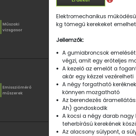
Elektromechanikus működésű k
kg tömegű kerekeket emelhet
Műszaki
vizsgasor
Jellemzők:
A gumiabroncsok emelését
végzi, amit egy erőteljes m
A kezelő az emelőt a foga
akár egy kézzel vezérelheti
A négy forgatható keréknek
Emissziómérő
könnyen mozgatható
műszerek
Az berendezés áramellátásár
Ah) gondoskodik
A kocsi a négy darab nagy 
teherbírású kerekének kösz
Az alacsony súlypont, a sú