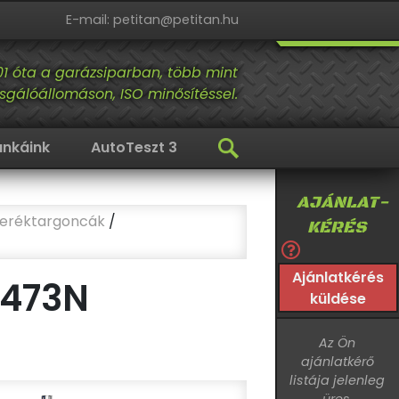
E-mail: petitan@petitan.hu
01 óta a garázsiparban, több mint
sgálóállomáson, ISO minősítéssel.
nkáink
AutoTeszt 3
AJÁNLAT-
keréktargoncák
/
KÉRÉS
Ajánlatkérés
3473N
küldése
Az Ön
ajánlatkérő
listája jelenleg