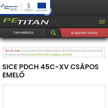
Terméklista
Árajánlat-kérés
Ön itt van:
Garázsipari termékkatalógus
/
Emeléstechnikai eszközök
/
Csápos emelők
/
Sice PDCH 55C csápos emelő
SICE PDCH 45C-XV CSÁPOS
EMELŐ