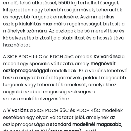
emelő, felső átkötéssel, 5500 kg terhelhetőséggel,
kifejezetten nagy teherbírású járművek, teherautók
és nagyobb furgonok emelésére. Aszimmetrikus
oszlop kialakítás maximális rugalmasságot biztosít a
műhelyek számára. Az oszlopok belső merevítése és
kábelvezetés biztosítja a stabilitást és a hosszú távú
használatot.
A SICE PDCH 55C és PDCH 45C emelők
XV variánsa
a
modell egy speciális változata, amely
megnövelt
oszlopmagassággal
rendelkezik. Ez a variáns lehetővé
teszi a nagyobb méretű járművek, például magasabb
furgonok vagy teherautók emelését, amelyekhez
nagyobb szabad magasság szükséges a
szervizmunkák elvégzéséhez.
A
V variáns
a SICE PDCH 55C és PDCH 45C modellek
esetében egy olyan változatot jelöl, amelynek az
oszlopmagassága a
standard modellnél magasabb
,