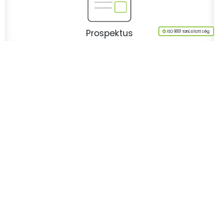
Prospektus
ISO 9001 tanúsított cég.
➤
Az oldal tetejére
Látogasson meg
minket a Facebookon!
Kalibrálás és
hitelesítés
országosan.