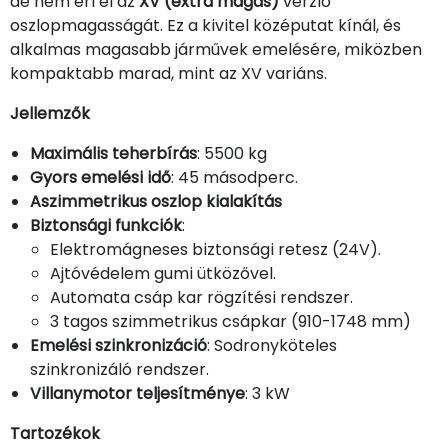
de nem éri el az
XV (extra magas)
verzió
oszlopmagasságát. Ez a kivitel középutat kínál, és
alkalmas magasabb járművek emelésére, miközben
kompaktabb marad, mint az XV variáns.
Jellemzők
Maximális teherbírás
: 5500 kg
Gyors emelési idő
: 45 másodperc.
Aszimmetrikus oszlop kialakítás
Biztonsági funkciók
:
Elektromágneses biztonsági retesz (24V).
Ajtóvédelem gumi ütközővel.
Automata csáp kar rögzítési rendszer.
3 tagos szimmetrikus csápkar (910-1748 mm)
Emelési szinkronizáció
: Sodronyköteles
szinkronizáló rendszer.
Villanymotor teljesítménye
: 3 kW
Tartozékok