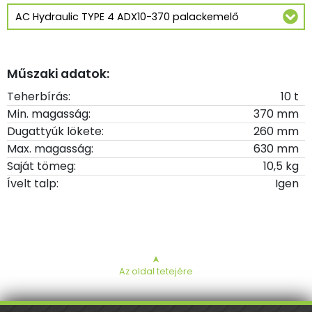
Műszaki adatok:
Teherbírás:
10 t
Min. magasság:
370 mm
Dugattyúk lökete:
260 mm
Max. magasság:
630 mm
Saját tömeg:
10,5 kg
Ívelt talp:
Igen
➤
Az oldal tetejére