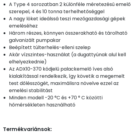
A Type 4 sorozatban 2 különféle méretezésű emelő
szerepel, 4 és 10 tonna terhelhetőséggel
A nagy löket ideálssá teszi mezőgazdasági gépek
emeléséhez
Három részes, könnyen összerakható és tárolható
galvanizált pumpakar
Beépített túlterhelés-elleni szelep
Akár vízszintes-használat (a dugattyúnak alul kell
elhelyezkednie)
Az ADX10-370 kódjelű palackemelő íves alsó
kialakítással rendelkezik, így követik a megemelt
test dőlésszögét, maximálisra növelve ezzel az
emelési stabilitást
Minden modell -20 °C és +70 ° C közötti
hőmérsékleten használható
Termékvariánsok: