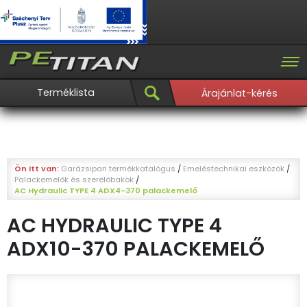
Terméklista
Árajánlat-kérés
Ön itt van:
Garázsipari termékkatalógus
/
Emeléstechnikai eszközök
/
Palackemelők és szerelőbakok
/
AC Hydraulic TYPE 4 ADX4-370 palackemelő
AC HYDRAULIC TYPE 4
ADX10-370 PALACKEMELŐ