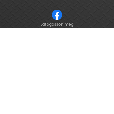
Látogasson meg
ISO 9001 tanúsított cég.
minket a Facebookon!
Kalibrálás és
hitelesítés
országosan.
Épület-
és
feladatautomatizálási
webáruház