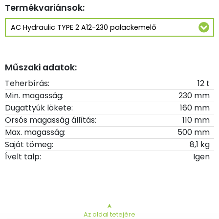
Termékvariánsok:
Műszaki adatok:
Teherbírás:
12 t
Min. magasság:
230 mm
Dugattyúk lökete:
160 mm
Orsós magasság állítás:
110 mm
Max. magasság:
500 mm
Saját tömeg:
8,1 kg
Ívelt talp:
Igen
➤
Az oldal tetejére