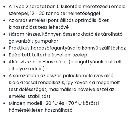
A Type 2 sorozatban 5 különféle méretezésű emelő
szerepel, 12 - 30 tonna terhelhetőséggel
Az orsós emelési pont állítás optimális löket
kihasználást tesz lehetővé
Három részes, könnyen összerakható és tárolható
galvanizált pumpakar
Praktikus hordozófogantyúval a könnyű szállításhoz
Beépített túlterhelés-elleni szelep
Akár vízszintes-használat (a dugattyúnak alul kell
elhelyezkednie)
A sorozatban az összes palackemelő íves alsó
kialakítással rendelkezik, így követik a megemelt
test dőlésszögét, maximálisra növelve ezzel az
emelési stabilitást
Minden modell -20 °C és +70 ° C közötti
hőmérsékleten használható