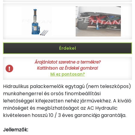
Érdekel
Árajánlatot szeretne a termékre?
Kattintson az Érdekel gombra!
Mi ez pontosan?
Hidraulikus palackemelők egytagú (nem teleszkópos)
munkahengerrel és orsós finombeállítási
lehetőséggel kifejezetten nehéz járművekhez. A kiváló
minőséget és megbízhatóságot az AC Hydraulic
kivételesen hosszú 10 / 3 éves garanciája garantálja.
Jellemzők: