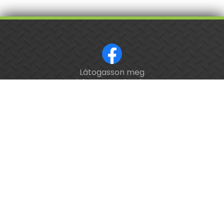
Látogasson meg
ISO 9001 tanúsított cég.
minket a Facebookon!
Kalibrálás és
hitelesítés
országosan.
Épület-
és
feladatautomatizálási
webáruház