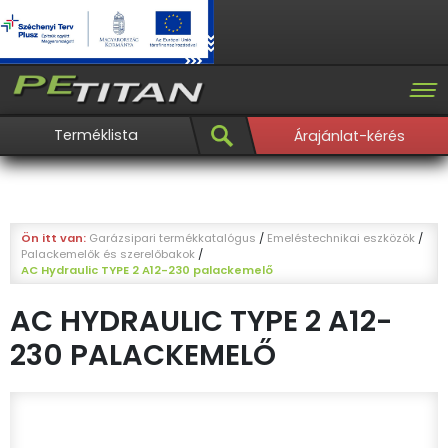
Terméklista
Árajánlat-kérés
Ön itt van:
Garázsipari termékkatalógus
/
Emeléstechnikai eszközök
/
Palackemelők és szerelőbakok
/
AC Hydraulic TYPE 2 A12-230 palackemelő
AC HYDRAULIC TYPE 2 A12-
230 PALACKEMELŐ