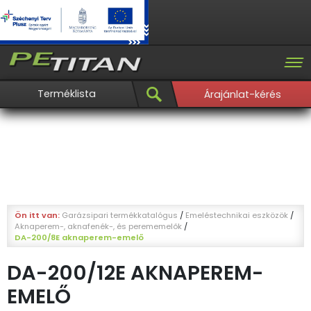
Terméklista
Árajánlat-kérés
Ön itt van:
Garázsipari termékkatalógus
/
Emeléstechnikai eszközök
/
Aknaperem-, aknafenék-, és perememelők
/
DA-200/8E aknaperem-emelő
DA-200/12E AKNAPEREM-
EMELŐ