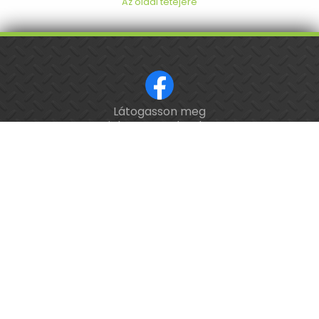
Az oldal tetejére
Látogasson meg
ISO 9001 tanúsított cég.
minket a Facebookon!
Kalibrálás és
hitelesítés
országosan.
Épület-
és
feladatautomatizálási