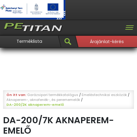
Terméklista
Árajánlat-kérés
Ön itt van:
Garázsipari termékkatalógus
/
Emeléstechnikai eszközök
/
Aknaperem-, aknafenék-, és perememelők
/
DA-200/2K aknaperem-emelő
DA-200/7K AKNAPEREM-
EMELŐ