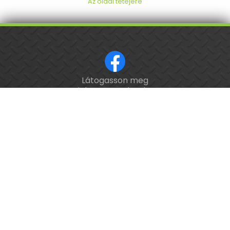
Az oldal tetejére
Látogasson meg
ISO 9001 tanúsított cég.
minket a Facebookon!
Kalibrálás és
hitelesítés
országosan.
Épület-
és
feladatautomatizálási