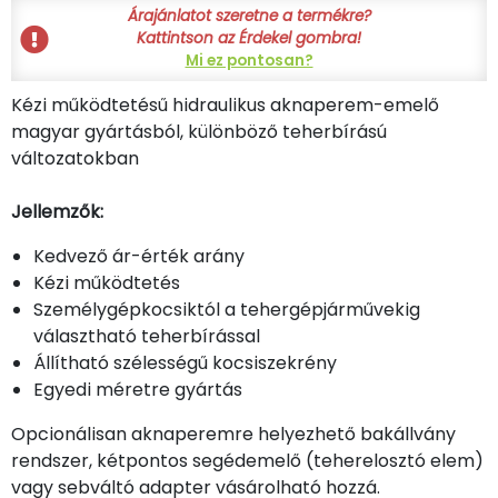
Árajánlatot szeretne a termékre?
Kattintson az Érdekel gombra!
Mi ez pontosan?
Kézi működtetésű hidraulikus aknaperem-emelő
magyar gyártásból, különböző teherbírású
változatokban
Jellemzők:
Kedvező ár-érték arány
Kézi működtetés
Személygépkocsiktól a tehergépjárművekig
választható teherbírással
Állítható szélességű kocsiszekrény
Egyedi méretre gyártás
Opcionálisan aknaperemre helyezhető bakállvány
rendszer, kétpontos segédemelő (teherelosztó elem)
vagy sebváltó adapter vásárolható hozzá.