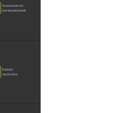
Gumiszerviz
berendezések
Kenés-
technika