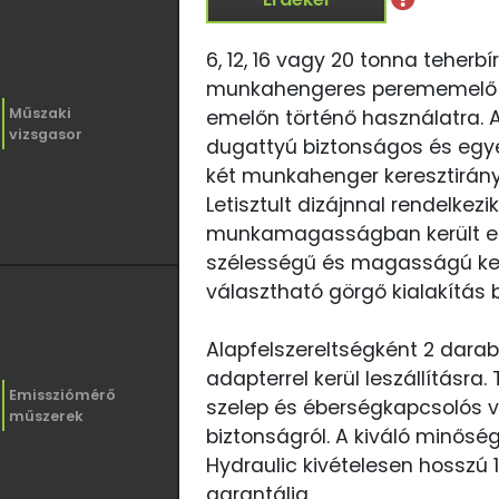
6, 12, 16 vagy 20 tonna teherb
munkahengeres perememelő n
Műszaki
emelőn történő használatra. A
vizsgasor
dugattyú biztonságos és egye
két munkahenger keresztirány
Letisztult dizájnnal rendelkez
munkamagasságban került elh
szélességű és magasságú ke
választható görgő kialakítás
Alapfelszereltségként 2 dar
adapterrel kerül leszállításra. 
Emissziómérő
szelep és éberségkapcsolós v
műszerek
biztonságról. A kiváló minős
Hydraulic kivételesen hosszú 
garantálja.