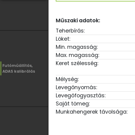
Műszaki adatok:
Teherbírás:
Löket:
Min. magasság:
Max. magasság:
Keret szélesség:
Futóműállítás,
ADAS kalibrálás
Mélység:
Levegőnyomás:
Levegőfogyasztás:
Saját tömeg:
Munkahengerek távolsága: