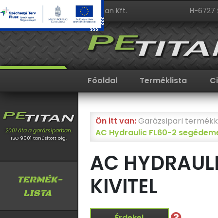
PeTitan Kft.
H-6727 
Főoldal
Terméklista
C
Ön itt van:
Garázsipari termékk
AC Hydraulic FL60-2 segédem
2001 óta a garázsiparban.
ISO 9001 tanúsított cég.
AC HYDRAULI
KIVITEL
TERMÉK-
LISTA
Érdekel