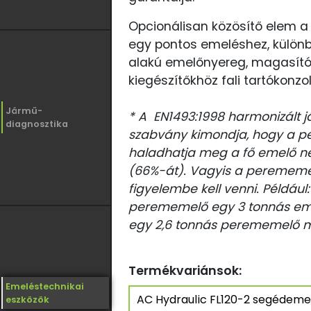
Opcionálisan közösítő elem a
egy pontos emeléshez, különb
alakú emelőnyereg, magasító
kiegészítőkhöz fali tartókonzo
Jármű-
* A EN1493:1998 harmonizált
diagnosztika
szabvány kimondja, hogy a 
haladhatja meg a fő emelő né
(66%-át). Vagyis a perememel
figyelembe kell venni. Például
perememelő egy 3 tonnás eme
egy 2,6 tonnás perememelő 
Termékvariánsok:
Emeléstechnikai
eszközök