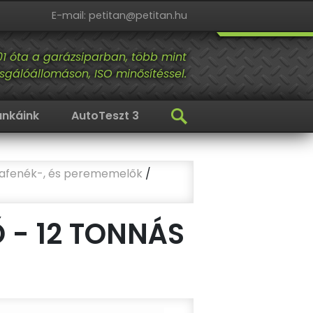
E-mail: petitan@petitan.hu
01 óta a garázsiparban, több mint
sgálóállomáson, ISO minősítéssel.
nkáink
AutoTeszt 3
afenék-, és perememelők
/
 - 12 TONNÁS