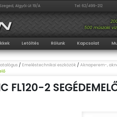
Szeged, Algyői út 19/A
Tel: 62/499-212
20
500 műszaki viz
ikkek
Letöltés
Rólunk
Kapcsolat
Mu
atalógus
/
Emeléstechnikai eszközök
/
Aknaperem-, akn
elő
C FL120-2 SEGÉDEMELŐ