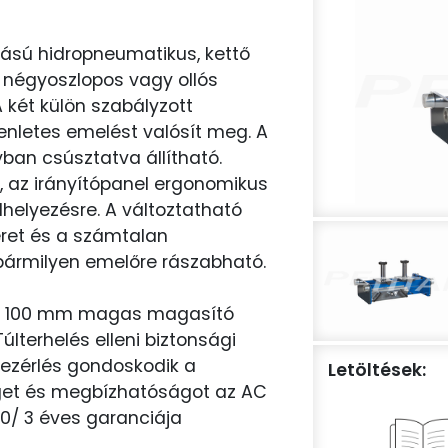
írású hidropneumatikus, kettő
égyoszlopos vagy ollós
 két külön szabályzott
nletes emelést valósít meg. A
ban csúsztatva állítható.
ik, az irányítópanel ergonomikus
elyezésre. A változtatható
ret és a számtalan
 bármilyen emelőre rászabható.
ab 100 mm magas magasító
Túlterhelés elleni biztonsági
ezérlés gondoskodik a
Letöltések:
éget és megbízhatóságot az AC
10/ 3 éves garanciája