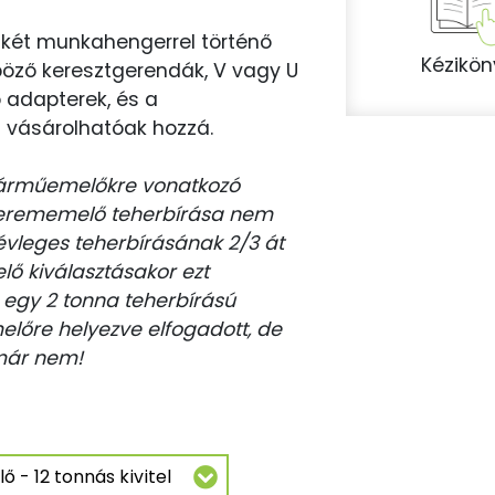
 két munkahengerrel történő
Kézikön
öző keresztgerendák, V vagy U
 adapterek, és a
l vásárolhatóak hozzá.
 járműemelőkre vonatkozó
perememelő teherbírása nem
vleges teherbírásának 2/3 át
ő kiválasztásakor ezt
: egy 2 tonna teherbírású
lőre helyezve elfogadott, de
már nem!